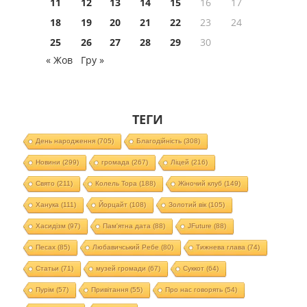
11
12
13
14
15
16
17
18
19
20
21
22
23
24
25
26
27
28
29
30
« Жов
Гру »
ТЕГИ
День народження
(705)
Благодійність
(308)
Новини
(299)
громада
(267)
Ліцей
(216)
Свято
(211)
Колель Тора
(188)
Жіночий клуб
(149)
Ханука
(111)
Йорцайт
(108)
Золотий вік
(105)
Хасидізм
(97)
Пам'ятна дата
(88)
JFuture
(88)
Песах
(85)
Любавичський Ребе
(80)
Тижнева глава
(74)
Статьи
(71)
музей громади
(67)
Суккот
(64)
Пурім
(57)
Привітання
(55)
Про нас говорять
(54)