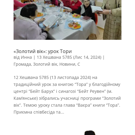
«Золотий вік»: урок Тори
від
Инна
|
13 Хешвана 5785 (Лис 14, 2024)
|
Громада
,
Золотий вік
,
Новини
,
С
12 Хешвана 5785 (13 листопада 2024) на
традиційний урок за книгою “Тора” у благодійному
центрі “Бейт Барух” і синагозі “Бейт Реувен” (м.
Кам’янське) зібрались учасниці програми “Золотий
вік”. Темою уроку стала глава “Ваєра” книги “Тора”.
Приємна співбесіда та...