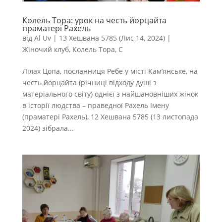
Колель Тора: урок на честь йорцайта
праматері Рахель
від
Al Uv
|
13 Хешвана 5785 (Лис 14, 2024)
|
Жіночий клуб
,
Колель Тора
,
С
Лілах Цопа, посланниця Ребе у місті Кам’янське, на
честь йорцайта (річниці відходу душі з
матеріального світу) однієї з найшановніших жінок
в історії людства – праведної Рахель Імену
(праматері Рахель), 12 Хешвана 5785 (13 листопада
2024) зібрала...