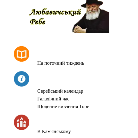
РОЗКЛАД МОЛИТОВ
На поточний тиждень
СЬОГОДНІ
Єврейський календар
Галахічний час
Щоденне вивчення Тори
ЧАС ЗАПАЛЮВАННЯ СВІЧОК
В Кам'янському