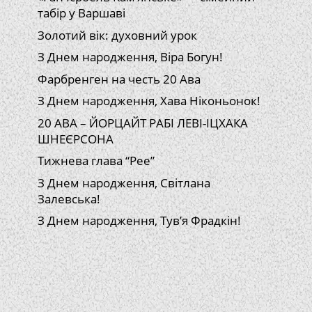
табір у Варшаві
Золотий вік: духовний урок
З Днем народження, Віра Богун!
Фарбренген на честь 20 Ава
З Днем народження, Хава Ніконьонок!
20 АВА – ЙОРЦАЙТ РАБІ ЛЕВІ-ІЦХАКА
ШНЕЄРСОНА
Тижнева глава “Рее”
З Днем народження, Світлана
Залевська!
З Днем народження, Тув’я Фрадкін!