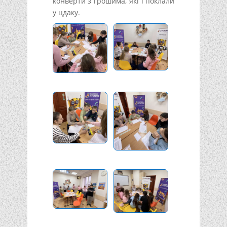
конверти з грошима, які і поклали
у цдаку.