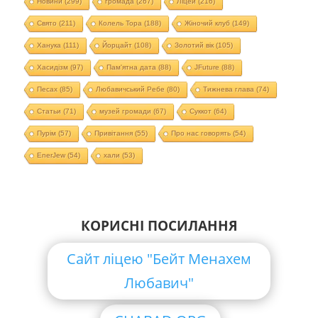
Новини
(299)
громада
(267)
Ліцей
(216)
Свято
(211)
Колель Тора
(188)
Жіночий клуб
(149)
Ханука
(111)
Йорцайт
(108)
Золотий вік
(105)
Хасидізм
(97)
Пам'ятна дата
(88)
JFuture
(88)
Песах
(85)
Любавичський Ребе
(80)
Тижнева глава
(74)
Статьи
(71)
музей громади
(67)
Суккот
(64)
Пурім
(57)
Привітання
(55)
Про нас говорять
(54)
EnerJew
(54)
хали
(53)
КОРИСНІ ПОСИЛАННЯ
Сайт ліцею "Бейт Менахем
Любавич"