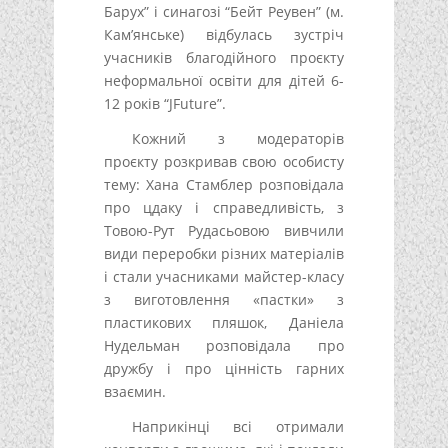
Барух” і синагозі “Бейт Реувен” (м.
Кам’янське) відбулась зустріч
учасників благодійного проєкту
неформальної освіти для дітей 6-
12 років “JFuture”.
Кожний з модераторів
проєкту розкривав свою особисту
тему: Хана Стамблер розповідала
про цдаку і справедливість, з
Товою-Рут Рудасьовою вивчили
види переробки різних матеріалів
і стали учасниками майстер-класу
з виготовлення «пастки» з
пластикових пляшок, Даніела
Нудельман розповідала про
дружбу і про цінність гарних
взаємин.
Наприкінці всі отримали