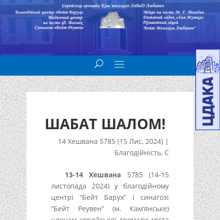
ШАБАТ ШАЛОМ!
14 Хешвана 5785 (15 Лис, 2024)
|
Благодійність
,
С
13-14 Хешвана
5785 (14-15
листопада 2024) у благодійному
центрі “Бейт Барух” і синагозі
“Бейт Реувен” (м. Кам’янське)
членам єврейської громади міста