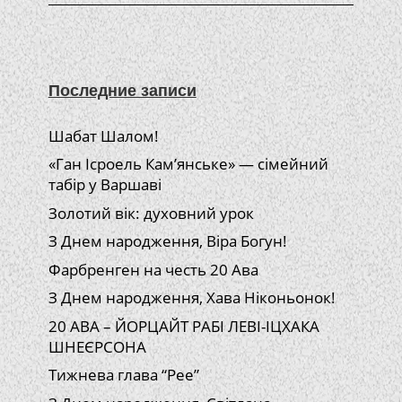
Последние записи
Шабат Шалом!
«Ган Ісроель Кам’янське» — сімейний
табір у Варшаві
Золотий вік: духовний урок
З Днем народження, Віра Богун!
Фарбренген на честь 20 Ава
З Днем народження, Хава Ніконьонок!
20 АВА – ЙОРЦАЙТ РАБІ ЛЕВІ-ІЦХАКА
ШНЕЄРСОНА
Тижнева глава “Рее”