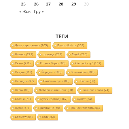
25
26
27
28
29
30
« Жов
Гру »
ТЕГИ
День народження
(705)
Благодійність
(308)
Новини
(299)
громада
(267)
Ліцей
(216)
Свято
(211)
Колель Тора
(188)
Жіночий клуб
(149)
Ханука
(111)
Йорцайт
(108)
Золотий вік
(105)
Хасидізм
(97)
Пам'ятна дата
(88)
JFuture
(88)
Песах
(85)
Любавичський Ребе
(80)
Тижнева глава
(74)
Статьи
(71)
музей громади
(67)
Суккот
(64)
Пурім
(57)
Привітання
(55)
Про нас говорять
(54)
EnerJew
(54)
хали
(53)