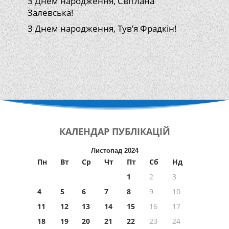
З Днем народження, Світлана
Залевська!
З Днем народження, Тув’я Фрадкін!
КАЛЕНДАР
ПУБЛІКАЦІЙ
Листопад 2024
Пн
Вт
Ср
Чт
Пт
Сб
Нд
1
2
3
4
5
6
7
8
9
10
11
12
13
14
15
16
17
18
19
20
21
22
23
24