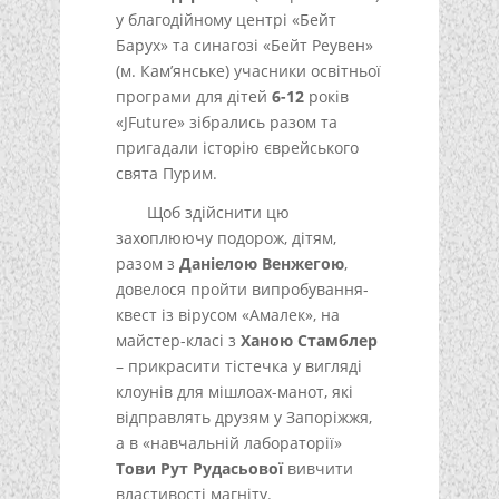
у благодійному центрі «Бейт
Барух» та синагозі «Бейт Реувен»
(м. Кам’янське) учасники освітньої
програми для дітей
6-12
років
«JFuture» зібрались разом та
пригадали історію єврейського
свята Пурим.
Щоб здійснити цю
захоплюючу подорож, дітям,
разом з
Даніелою Венжегою
,
довелося пройти випробування-
квест із вірусом «Амалек», на
майстер-класі з
Ханою Стамблер
– прикрасити тістечка у вигляді
клоунів для мішлоах-манот, які
відправлять друзям у Запоріжжя,
а в «навчальній лабораторії»
Тови Рут Рудасьової
вивчити
властивості магніту.