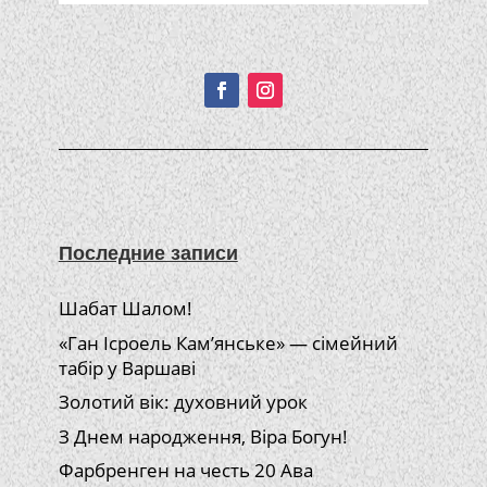
Подписывайтесь!
Последние записи
Шабат Шалом!
«Ган Ісроель Кам’янське» — сімейний
табір у Варшаві
Золотий вік: духовний урок
З Днем народження, Віра Богун!
Фарбренген на честь 20 Ава