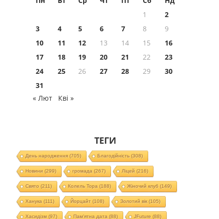
Пн
Вт
Ср
Чт
Пт
Сб
Нд
1
2
3
4
5
6
7
8
9
10
11
12
13
14
15
16
17
18
19
20
21
22
23
24
25
26
27
28
29
30
31
« Лют
Кві »
ТЕГИ
День народження
(705)
Благодійність
(308)
Новини
(299)
громада
(267)
Ліцей
(216)
Свято
(211)
Колель Тора
(188)
Жіночий клуб
(149)
Ханука
(111)
Йорцайт
(108)
Золотий вік
(105)
Хасидізм
(97)
Пам'ятна дата
(88)
JFuture
(88)