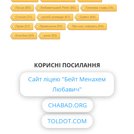
Песах
(85)
Любавичський Ребе
(80)
Тижнева глава
(74)
Статьи
(71)
музей громади
(67)
Суккот
(64)
Пурім
(57)
Привітання
(55)
Про нас говорять
(54)
EnerJew
(54)
хали
(53)
КОРИСНІ ПОСИЛАННЯ
Сайт ліцею "Бейт Менахем
Любавич"
CHABAD.ORG
TOLDOT.COM