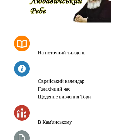
РОЗКЛАД МОЛИТОВ
На поточний тиждень
СЬОГОДНІ
Єврейський календар
Галахічний час
Щоденне вивчення Тори
ЧАС ЗАПАЛЮВАННЯ СВІЧОК
В Кам'янському
ТИЖНЕВА ГЛАВА ТОРИ