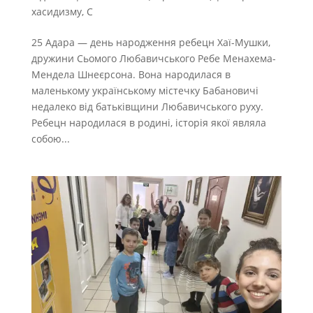
хасидизму
,
С
25 Адара — день народження ребецн Хаї-Мушки,
дружини Сьомого Любавичського Ребе Менахема-
Мендела Шнеєрсона. Вона народилася в
маленькому українському містечку Бабановичі
недалеко від батьківщини Любавичського руху.
Ребецн народилася в родині, історія якої являла
собою...