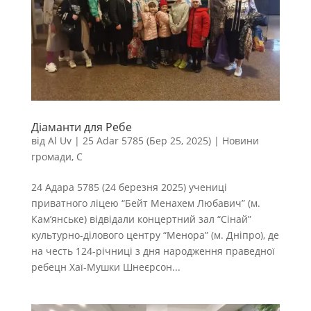
Діаманти для Ребе
від
Al Uv
|
25 Adar 5785 (Бер 25, 2025)
|
Новини
громади
,
С
24 Адара 5785 (24 березня 2025) учениці
приватного ліцею “Бейт Менахем Любавич” (м.
Кам’янське) відвідали концертний зал “Сінай”
культурно-ділового центру “Менора” (м. Дніпро), де
на честь 124-річниці з дня народження праведної
ребецн Хаї-Мушки Шнеєрсон...