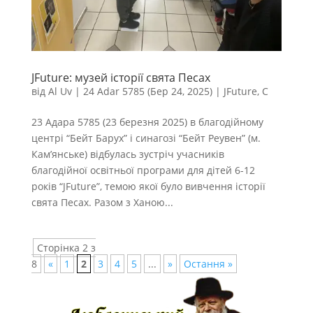
JFuture: музей історії свята Песах
від
Al Uv
|
24 Adar 5785 (Бер 24, 2025)
|
JFuture
,
С
23 Адара 5785 (23 березня 2025) в благодійному
центрі “Бейт Барух” і синагозі “Бейт Реувен” (м.
Кам’янське) відбулась зустріч учасників
благодійної освітньої програми для дітей 6-12
років “JFuture”, темою якої було вивчення історії
свята Песах. Разом з Ханою...
Сторінка 2 з
8
«
1
2
3
4
5
...
»
Остання »