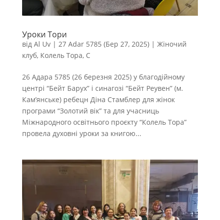
Уроки Тори
від
Al Uv
|
27 Adar 5785 (Бер 27, 2025)
|
Жіночий
клуб
,
Колель Тора
,
С
26 Адара 5785 (26 березня 2025) у благодійному
центрі “Бейт Барух” і синагозі “Бейт Реувен” (м.
Кам’янське) ребецн Діна Стамблер для жінок
програми “Золотий вік” та для учасниць
Міжнародного освітнього проєкту “Колель Тора”
провела духовні уроки за книгою...