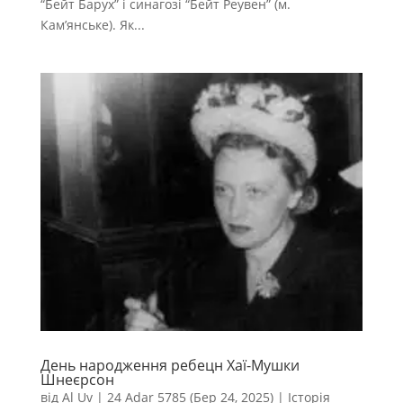
“Бейт Барух” і синагозі “Бейт Реувен” (м.
Кам’янське). Як...
День народження ребецн Хаї-Мушки
Шнеєрсон
від
Al Uv
|
24 Adar 5785 (Бер 24, 2025)
|
Історія