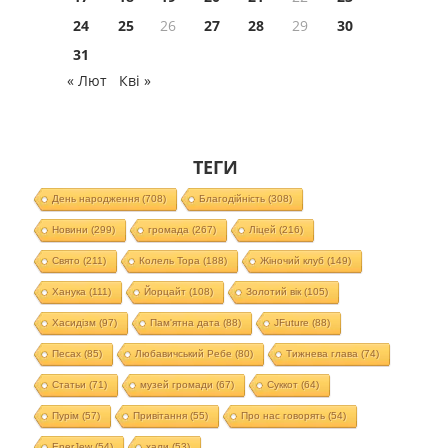
24
25
26
27
28
29
30
31
« Лют
Кві »
ТЕГИ
День народження
(708)
Благодійність
(308)
Новини
(299)
громада
(267)
Ліцей
(216)
Свято
(211)
Колель Тора
(188)
Жіночий клуб
(149)
Ханука
(111)
Йорцайт
(108)
Золотий вік
(105)
Хасидізм
(97)
Пам'ятна дата
(88)
JFuture
(88)
Песах
(85)
Любавичський Ребе
(80)
Тижнева глава
(74)
Статьи
(71)
музей громади
(67)
Суккот
(64)
Пурім
(57)
Привітання
(55)
Про нас говорять
(54)
EnerJew
(54)
хали
(53)