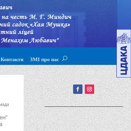
Контакти
ЗМІ про нас
Подписывайтесь!
мада
ен”
а