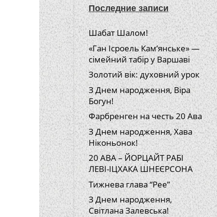
Последние записи
Шабат Шалом!
«Ган Ісроель Кам’янське» —
сімейний табір у Варшаві
Золотий вік: духовний урок
З Днем народження, Віра
Богун!
Фарбренген на честь 20 Ава
З Днем народження, Хава
Ніконьонок!
20 АВА – ЙОРЦАЙТ РАБІ
ЛЕВІ-ІЦХАКА ШНЕЄРСОНА
Тижнева глава “Рее”
З Днем народження,
Світлана Залевська!