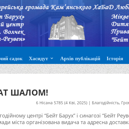
чий садок
Хасидут
Архів публікацій
Історія
АТ ШАЛОМ!
6 Нісана 5785 (4 Кві, 2025)
|
Благодійність
,
Гро
агодійному центрі “Бейт Барух” і синагозі “Бейт Реув
омади міста організована видача та адресна доставк