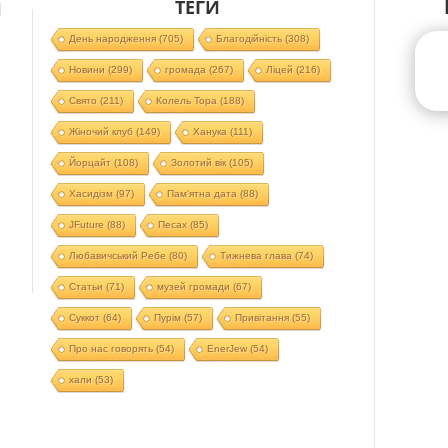
ТЕГИ
Й
День народження
(705)
Благодійність
(308)
Новини
(299)
громада
(267)
Ліцей
(216)
Свято
(211)
Колель Тора
(188)
Жіночий клуб
(149)
Ханука
(111)
Йорцайт
(108)
Золотий вік
(105)
Хасидізм
(97)
Пам'ятна дата
(88)
JFuture
(88)
Песах
(85)
Любавичський Ребе
(80)
Тижнева глава
(74)
Статьи
(71)
музей громади
(67)
Суккот
(64)
Пурім
(57)
Привітання
(55)
Про нас говорять
(54)
EnerJew
(54)
хали
(53)