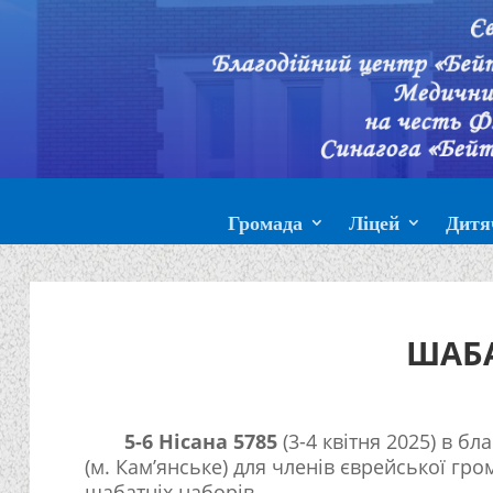
Громада
Ліцей
Дитя
ШАБ
5-6 Нісана 5785
(3-4 квітня 2025) в бл
(м. Кам’янське) для членів єврейської гр
шабатніх наборів.