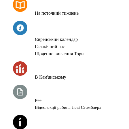
РОЗКЛАД МОЛИТОВ
На поточний тиждень
СЬОГОДНІ
Єврейський календар
Галахічний час
Щоденне вивчення Тори
ЧАС ЗАПАЛЮВАННЯ СВІЧОК
В Кам'янському
ТИЖНЕВА ГЛАВА ТОРИ
Рее
Відеолекції рабина Леві Стамблера
ЙОРЦАЙТИ У СЕРПНІ