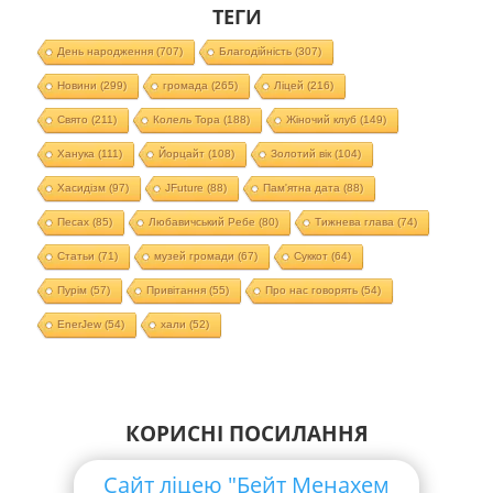
ТЕГИ
День народження
(707)
Благодійність
(307)
Новини
(299)
громада
(265)
Ліцей
(216)
Свято
(211)
Колель Тора
(188)
Жіночий клуб
(149)
Ханука
(111)
Йорцайт
(108)
Золотий вік
(104)
Хасидізм
(97)
JFuture
(88)
Пам'ятна дата
(88)
Песах
(85)
Любавичський Ребе
(80)
Тижнева глава
(74)
Статьи
(71)
музей громади
(67)
Суккот
(64)
Пурім
(57)
Привітання
(55)
Про нас говорять
(54)
EnerJew
(54)
хали
(52)
КОРИСНІ ПОСИЛАННЯ
Сайт ліцею "Бейт Менахем