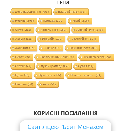
ТЕГИ
День народження
(707)
Благодійність
(307)
Новини
(299)
громада
(265)
Ліцей
(216)
Свято
(211)
Колель Тора
(188)
Жіночий клуб
(149)
Ханука
(111)
Йорцайт
(108)
Золотий вік
(104)
Хасидізм
(97)
JFuture
(88)
Пам'ятна дата
(88)
Песах
(85)
Любавичський Ребе
(80)
Тижнева глава
(74)
Статьи
(71)
музей громади
(67)
Суккот
(64)
Пурім
(57)
Привітання
(55)
Про нас говорять
(54)
EnerJew
(54)
хали
(52)
КОРИСНІ ПОСИЛАННЯ
Сайт ліцею "Бейт Менахем