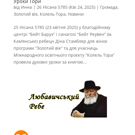
Уроки Тори
від
Инна
|
26 Нісана 5785 (Кві 24, 2025)
|
Громада
,
Золотий вік
,
Колель Тора
,
Новини
25 Нісана 5785 (23 квітня 2025) у благодійному
центрі “Бейт Барух” і синагозі “Бейт Реувен” (м.
Кам’янське) ребецн Діна Стамблер для жінок
програми “Золотий вік” та для учасниць
Міжнародного освітнього проєкту “Колель Тора”
провела духовні уроки за книгою...
РОЗКЛАД МОЛИТОВ