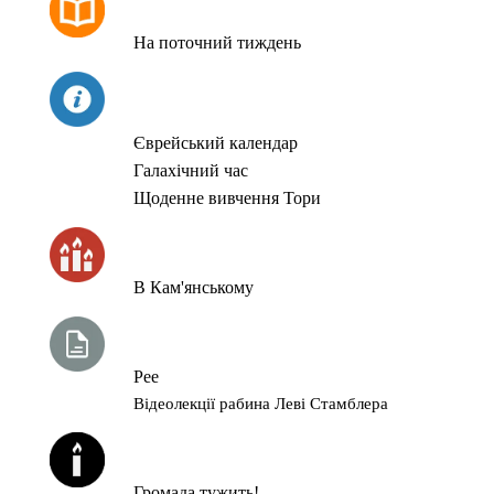
На поточний тиждень
СЬОГОДНІ
Єврейський календар
Галахічний час
Щоденне вивчення Тори
ЧАС ЗАПАЛЮВАННЯ СВІЧОК
В Кам'янському
ТИЖНЕВА ГЛАВА ТОРИ
Рее
Відеолекції рабина Леві Стамблера
ЙОРЦАЙТИ У СЕРПНІ
Громада тужить!