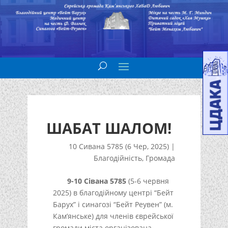
ШАБАТ ШАЛОМ!
10 Сивана 5785 (6 Чер, 2025)
|
Благодійність
,
Громада
9-10 Сівана 5785
(5-6 червня
2025) в благодійному центрі “Бейт
Барух” і синагозі “Бейт Реувен” (м.
Кам’янське) для членів єврейської
громади міста організована