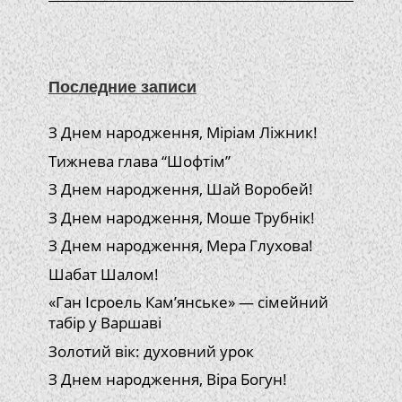
Последние записи
З Днем народження, Міріам Ліжник!
Тижнева глава “Шофтім”
З Днем народження, Шай Воробей!
З Днем народження, Моше Трубнік!
З Днем народження, Мера Глухова!
Шабат Шалом!
«Ган Ісроель Кам’янське» — сімейний
табір у Варшаві
Золотий вік: духовний урок
З Днем народження, Віра Богун!