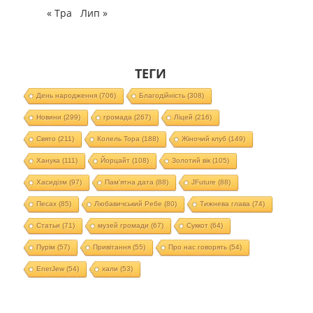
« Тра
Лип »
ТЕГИ
День народження
(706)
Благодійність
(308)
Новини
(299)
громада
(267)
Ліцей
(216)
Свято
(211)
Колель Тора
(188)
Жіночий клуб
(149)
Ханука
(111)
Йорцайт
(108)
Золотий вік
(105)
Хасидізм
(97)
Пам'ятна дата
(88)
JFuture
(88)
Песах
(85)
Любавичський Ребе
(80)
Тижнева глава
(74)
Статьи
(71)
музей громади
(67)
Суккот
(64)
Пурім
(57)
Привітання
(55)
Про нас говорять
(54)
EnerJew
(54)
хали
(53)