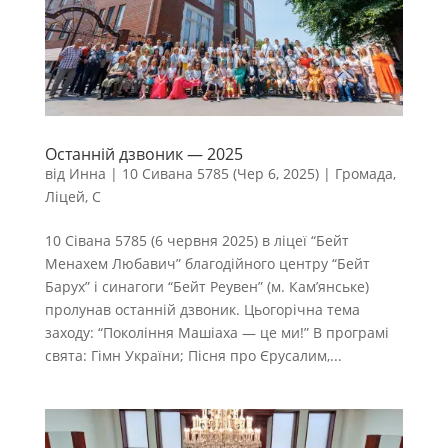
Останній дзвоник — 2025
від
Инна
|
10 Сивана 5785 (Чер 6, 2025)
|
Громада
,
Ліцей
,
С
10 Сівана 5785 (6 червня 2025) в ліцеї “Бейт
Менахем Любавич” благодійного центру “Бейт
Барух” і синагоги “Бейт Реувен” (м. Кам’янське)
пролунав останній дзвоник. Цьогорічна тема
заходу: “Покоління Машіаха — це ми!” В програмі
свята: Гімн України; Пісня про Єрусалим,...