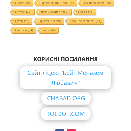
Песах
(85)
Любавичський Ребе
(80)
Тижнева глава
(74)
Статьи
(71)
музей громади
(67)
Суккот
(64)
Пурім
(57)
Привітання
(55)
Про нас говорять
(54)
EnerJew
(54)
хали
(52)
КОРИСНІ ПОСИЛАННЯ
Сайт ліцею "Бейт Менахем
Любавич"
CHABAD.ORG
TOLDOT.COM