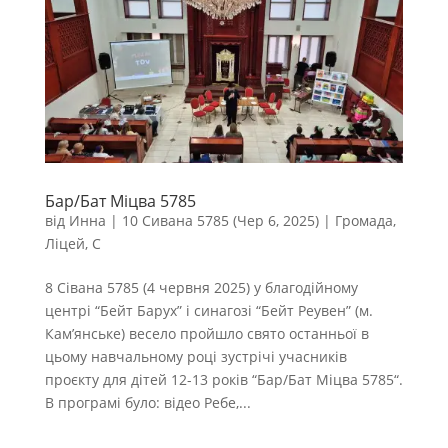
Бар/Бат Міцва 5785
від
Инна
|
10 Сивана 5785 (Чер 6, 2025)
|
Громада
,
Ліцей
,
С
8 Сівана 5785 (4 червня 2025) у благодійному
центрі “Бейт Барух” і синагозі “Бейт Реувен” (м.
Кам’янське) весело пройшло свято останньої в
цьому навчальному році зустрічі учасників
проєкту для дітей 12-13 років “Бар/Бат Міцва 5785“.
В програмі було: відео Ребе,...