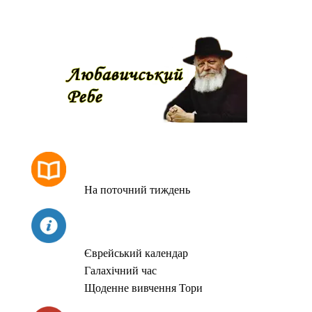
РОЗКЛАД МОЛИТОВ
На поточний тиждень
СЬОГОДНІ
Єврейський календар
Галахічний час
Щоденне вивчення Тори