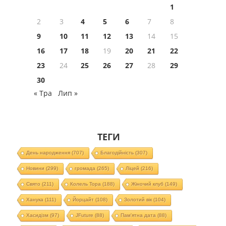
1
2
3
4
5
6
7
8
9
10
11
12
13
14
15
16
17
18
19
20
21
22
23
24
25
26
27
28
29
30
« Тра
Лип »
ТЕГИ
День народження
(707)
Благодійність
(307)
Новини
(299)
громада
(265)
Ліцей
(216)
Свято
(211)
Колель Тора
(188)
Жіночий клуб
(149)
Ханука
(111)
Йорцайт
(108)
Золотий вік
(104)
Хасидізм
(97)
JFuture
(88)
Пам'ятна дата
(88)