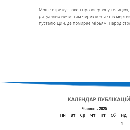
Моше отримує закон про «червону телицю», 
ритуально нечистим через контакт із мертви
пустелю Цин, де помирає Мірьям. Народ страж
КАЛЕНДАР
ПУБЛІКАЦІ
Червень 2025
Пн
Вт
Ср
Чт
Пт
Сб
Нд
1