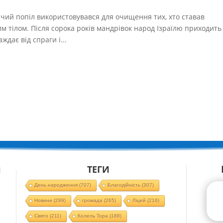
чий попіл використовувався для очищення тих, хто ставав
м тілом. Після сорока років мандрівок народ Ізраїлю приходить
дає від спраги і...
ТЕГИ
Й
День народження
(707)
Благодійність
(307)
Новини
(299)
громада
(265)
Ліцей
(216)
Свято
(211)
Колель Тора
(188)