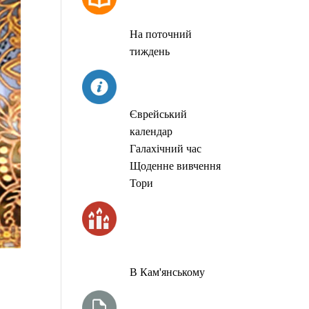
МОЛИТОВ
На поточний
тиждень
СЬОГОДНІ
Єврейський
календар
Галахічний час
Щоденне вивчення
Тори
ЧАС
ЗАПАЛЮВАННЯ
СВІЧОК
В Кам'янському
ТИЖНЕВА