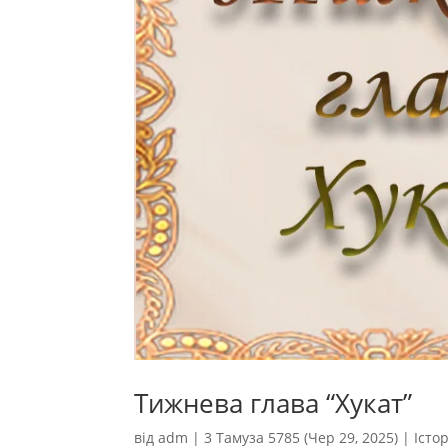
Тижнева глава “Хукат”
від
adm
|
3 Тамуза 5785 (Чер 29, 2025)
|
Істо