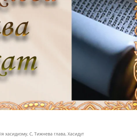
рія хасидизму
,
С
,
Тижнева глава
,
Хасидут