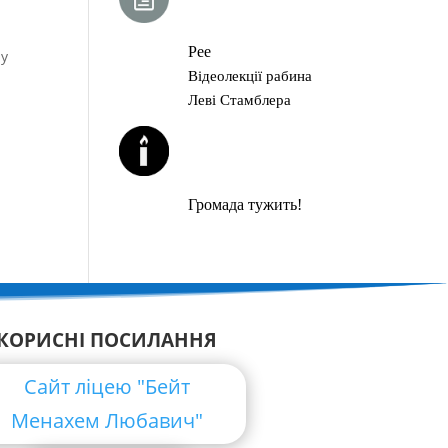
ГЛАВА ТОРИ
Рее
 у
Відеолекції рабина
Леві Стамблера
ЙОРЦАЙТИ У
СЕРПНІ
Громада тужить!
КОРИСНІ ПОСИЛАННЯ
Сайт ліцею "Бейт
Менахем Любавич"