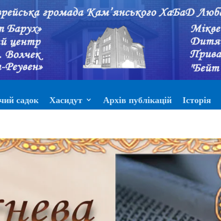
чий садок
Хасидут
Архів публікацій
Історія