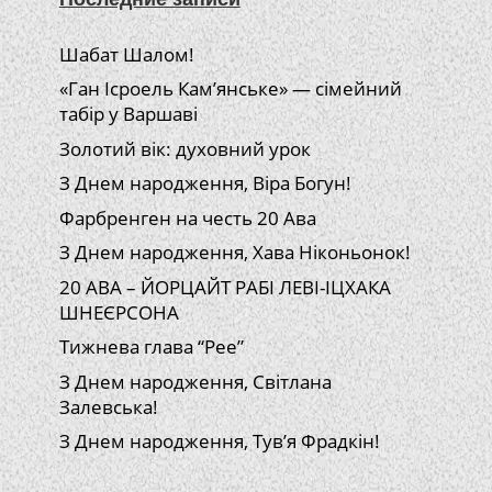
Шабат Шалом!
«Ган Ісроель Кам’янське» — сімейний
табір у Варшаві
Золотий вік: духовний урок
З Днем народження, Віра Богун!
Фарбренген на честь 20 Ава
З Днем народження, Хава Ніконьонок!
20 АВА – ЙОРЦАЙТ РАБІ ЛЕВІ-ІЦХАКА
ШНЕЄРСОНА
Тижнева глава “Рее”
З Днем народження, Світлана
Залевська!
З Днем народження, Тув’я Фрадкін!