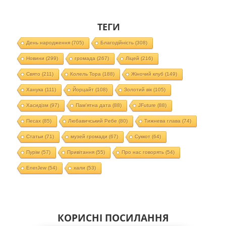
ТЕГИ
День народження
(705)
Благодійність
(308)
Новини
(299)
громада
(267)
Ліцей
(216)
Свято
(211)
Колель Тора
(188)
Жіночий клуб
(149)
Ханука
(111)
Йорцайт
(108)
Золотий вік
(105)
Хасидізм
(97)
Пам'ятна дата
(88)
JFuture
(88)
Песах
(85)
Любавичський Ребе
(80)
Тижнева глава
(74)
Статьи
(71)
музей громади
(67)
Суккот
(64)
Пурім
(57)
Привітання
(55)
Про нас говорять
(54)
EnerJew
(54)
хали
(53)
КОРИСНІ ПОСИЛАННЯ