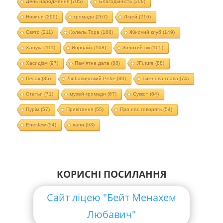
День народження
(705)
Благодійність
(308)
Новини
(299)
громада
(267)
Ліцей
(216)
Свято
(211)
Колель Тора
(188)
Жіночий клуб
(149)
Ханука
(111)
Йорцайт
(108)
Золотий вік
(105)
Хасидізм
(97)
Пам'ятна дата
(88)
JFuture
(88)
Песах
(85)
Любавичський Ребе
(80)
Тижнева глава
(74)
Статьи
(71)
музей громади
(67)
Суккот
(64)
Пурім
(57)
Привітання
(55)
Про нас говорять
(54)
EnerJew
(54)
хали
(53)
КОРИСНІ ПОСИЛАННЯ
Сайт ліцею "Бейт Менахем
Любавич"