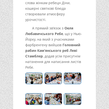
слова жінкам ребецн Діни,
кошерні святкові блюда
створювали атмосферу
урочистості.
А прямий зв’язок з
Оеля
Любавичського Ребе
, що у Нью-
Йорку, на який з учасниками
фарбренгену вийшов
Головний
рабин Кам’янського реб Леві
Стамблер
, додав усім присутнім
натхнення для написання листів
Ребе.