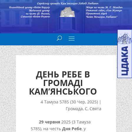
ДЕНЬ РЕБЕ В
ГРОМАДІ
КАМ’ЯНСЬКОГО
4 Тамуза 5785 (30 Чер, 2025)
|
Громада
,
С
,
Свята
29 червня
2025 (3 Тамуза
5785), на честь
Дня Ребе
, у