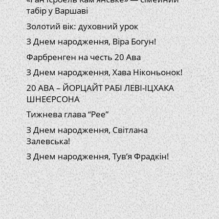
табір у Варшаві
Золотий вік: духовний урок
З Днем народження, Віра Богун!
Фарбренген на честь 20 Ава
З Днем народження, Хава Ніконьонок!
20 АВА – ЙОРЦАЙТ РАБІ ЛЕВІ-ІЦХАКА
ШНЕЄРСОНА
Тижнева глава “Рее”
З Днем народження, Світлана
Залевська!
З Днем народження, Тув’я Фрадкін!