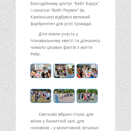
благодійному центрі “Бейт Барух”
і синагозі “Бейт Реувен” (м.
Кам’янське) відбувся великий
фарбренген для усієї громади.
Діти взяли участь у
пізнавальному квесті та дізнались
чимало цікавих фактів з життя
Ребе.
Святково вбрані столи, для
жінок у банкетній залі, для
чоловіків – у молитовній; вітальні