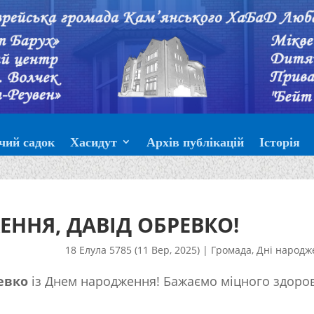
чий садок
Хасидут
Архів публікацій
Історія
ННЯ, ДАВІД ОБРЕВКО!
18 Елула 5785 (11 Вер, 2025)
|
Громада
,
Дні народж
евко
із Днем народження! Бажаємо міцного здоров