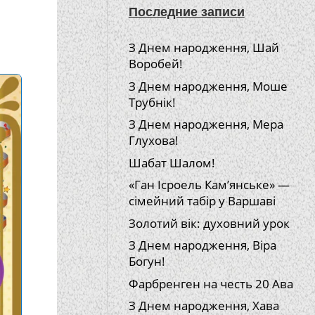
Последние записи
З Днем народження, Шай
Воробей!
З Днем народження, Моше
Трубнік!
З Днем народження, Мера
Глухова!
Шабат Шалом!
«Ган Ісроель Кам’янське» —
сімейний табір у Варшаві
Золотий вік: духовний урок
З Днем народження, Віра
Богун!
Фарбренген на честь 20 Ава
З Днем народження, Хава