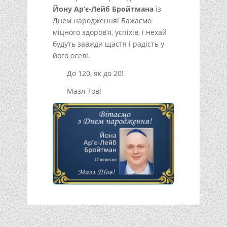
Йону Ар’є-Лейб Бройтмана
із
Днем народження! Бажаємо
міцного здоров’я, успіхів, і нехай
будуть завжди щастя і радість у
його оселі.
До 120, як до 20!
Мазл Тов!
Подписывайтесь!