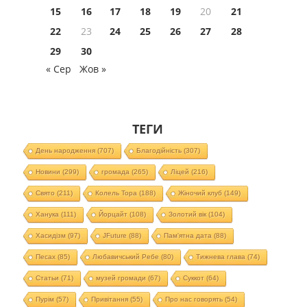
15
16
17
18
19
20
21
22
23
24
25
26
27
28
29
30
« Сер
Жов »
ТЕГИ
День народження
(707)
Благодійність
(307)
Новини
(299)
громада
(265)
Ліцей
(216)
Свято
(211)
Колель Тора
(188)
Жіночий клуб
(149)
Ханука
(111)
Йорцайт
(108)
Золотий вік
(104)
Хасидізм
(97)
JFuture
(88)
Пам'ятна дата
(88)
Песах
(85)
Любавичський Ребе
(80)
Тижнева глава
(74)
Статьи
(71)
музей громади
(67)
Суккот
(64)
Пурім
(57)
Привітання
(55)
Про нас говорять
(54)