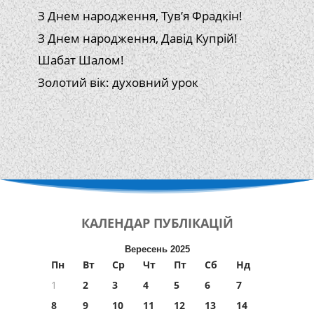
З Днем народження, Тув’я Фрадкін!
З Днем народження, Давід Купрій!
Шабат Шалом!
Золотий вік: духовний урок
КАЛЕНДАР
ПУБЛІКАЦІЙ
Вересень 2025
Пн
Вт
Ср
Чт
Пт
Сб
Нд
1
2
3
4
5
6
7
8
9
10
11
12
13
14