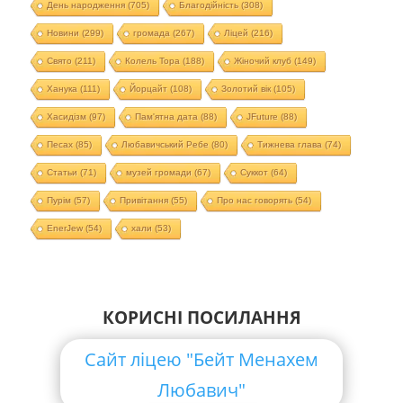
День народження
(705)
Благодійність
(308)
Новини
(299)
громада
(267)
Ліцей
(216)
Свято
(211)
Колель Тора
(188)
Жіночий клуб
(149)
Ханука
(111)
Йорцайт
(108)
Золотий вік
(105)
Хасидізм
(97)
Пам'ятна дата
(88)
JFuture
(88)
Песах
(85)
Любавичський Ребе
(80)
Тижнева глава
(74)
Статьи
(71)
музей громади
(67)
Суккот
(64)
Пурім
(57)
Привітання
(55)
Про нас говорять
(54)
EnerJew
(54)
хали
(53)
КОРИСНІ ПОСИЛАННЯ
Сайт ліцею "Бейт Менахем
Любавич"