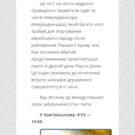
Це піст на честь мудрого і
праведного правителя Іудеї за
часів Навуходоносора
(Невухаднецара), який багато чого
зробив для згуртування
єврейського народу після
руйнування Першого Храму, але
був злочинно вбитий
представниками проєгіпетської
партії в другий день Рош-а Шоне.
Ця подія призвела до остаточної
втрати залишків державного
суверенітету в ті часи.
Від світанку до виходу перших
зірок заборонено їсти і пити.
У Кам’янському: 4:53 —
19:05.