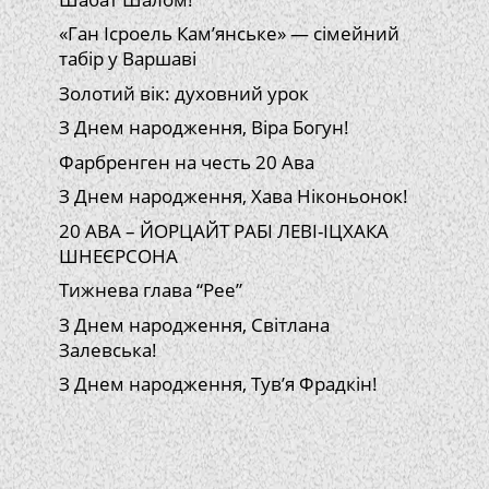
«Ган Ісроель Кам’янське» — сімейний
табір у Варшаві
Золотий вік: духовний урок
З Днем народження, Віра Богун!
Фарбренген на честь 20 Ава
З Днем народження, Хава Ніконьонок!
20 АВА – ЙОРЦАЙТ РАБІ ЛЕВІ-ІЦХАКА
ШНЕЄРСОНА
Тижнева глава “Рее”
З Днем народження, Світлана
Залевська!
З Днем народження, Тув’я Фрадкін!