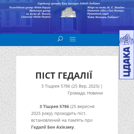
ПІСТ ГЕДАЛІЇ
3 Тішрея 5786 (25 Вер, 2025)
|
Громада
,
Новини
3 Тішрея 5786
(25 вересня
2025 року), проходить піст,
встановлений на пам’ять про
Гедалії Бен Ахікаму
.