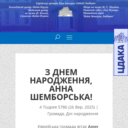
З ДНЕМ
НАРОДЖЕННЯ,
АННА
ШЕМБОРСЬКА!
4 Тішрея 5786 (26 Вер, 2025)
|
Громада
,
Дні народження
Єврейська громада вітає
Анну