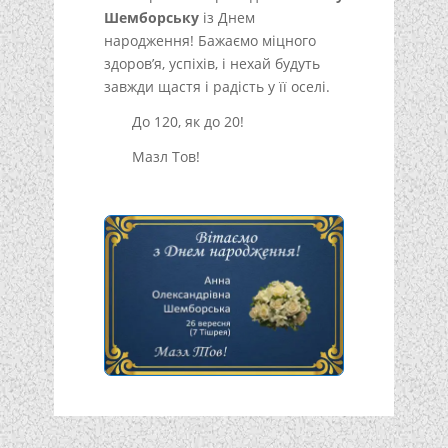
Шемборську
із Днем
народження! Бажаємо міцного
здоров’я, успіхів, і нехай будуть
завжди щастя і радість у її оселі.
До 120, як до 20!
Мазл Тов!