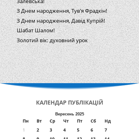
Залевська!
З Днем народження, Тув’я Фрадкін!
З Днем народження, Давід Купрій!
Шабат Шалом!
Золотий вік: духовний урок
КАЛЕНДАР
ПУБЛІКАЦІЙ
Вересень 2025
Пн
Вт
Ср
Чт
Пт
Сб
Нд
1
2
3
4
5
6
7
8
9
10
11
12
13
14