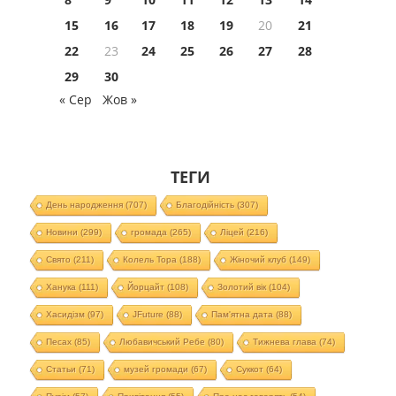
15
16
17
18
19
20
21
22
23
24
25
26
27
28
29
30
« Сер
Жов »
ТЕГИ
День народження
(707)
Благодійність
(307)
Новини
(299)
громада
(265)
Ліцей
(216)
Свято
(211)
Колель Тора
(188)
Жіночий клуб
(149)
Ханука
(111)
Йорцайт
(108)
Золотий вік
(104)
Хасидізм
(97)
JFuture
(88)
Пам'ятна дата
(88)
Песах
(85)
Любавичський Ребе
(80)
Тижнева глава
(74)
Статьи
(71)
музей громади
(67)
Суккот
(64)