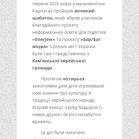
червня 2026 року) у мальовничих
Карпатах пройшов
великий
шабатон
, який зібрав учасників
благодійного проєкту
неформальної освіти для підлітків
«EnerJew»
та проєкту
«Бар/Бат
міцва»
з різних міст України.
Були там і представники з
Кам’янської єврейської
громади
.
Протягом
чотирьох
захопливих днів діти отримували
нові знання про культуру й
традиції єврейського народу,
яскраві емоції, заряд бадьорості,
нових друзів і безліч незабутніх
вражень.
Ці дні були насичені