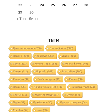
22
23
24
25
26
27
28
29
30
« Тра
Лип »
ТЕГИ
День народження
(706)
Благодійність
(308)
Новини
(299)
громада
(267)
Ліцей
(216)
Свято
(211)
Колель Тора
(188)
Жіночий клуб
(149)
Ханука
(111)
Йорцайт
(108)
Золотий вік
(105)
Хасидізм
(97)
Пам'ятна дата
(88)
JFuture
(88)
Песах
(85)
Любавичський Ребе
(80)
Тижнева глава
(74)
Статьи
(71)
музей громади
(67)
Суккот
(64)
Пурім
(57)
Привітання
(55)
Про нас говорять
(54)
EnerJew
(54)
хали
(53)