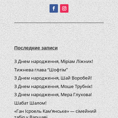
Последние записи
З Днем народження, Міріам Ліжник!
Тижнева глава “Шофтім”
З Днем народження, Шай Воробей!
З Днем народження, Моше Трубнік!
З Днем народження, Мера Глухова!
Шабат Шалом!
«Ган Ісроель Кам’янське» — сімейний
табір у Варшаві