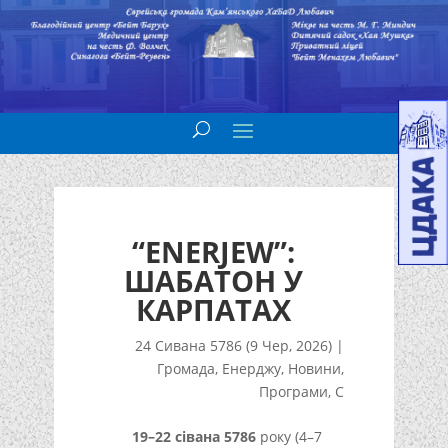
“ENERJEW”:
ШАБАТОН У
КАРПАТАХ
24 Сивана 5786 (9 Чер, 2026)
|
Громада
,
Енерджу
,
Новини
,
Програми
,
С
19–22 сівана 5786
року (4–7