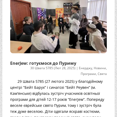
EnerJew: готуємося до Пуриму
30 Швата 5785 (Лют 28, 2025)
|
Енерджу
,
Новини
,
Програми
,
Свята
29 Швата 5785 (27 лютого 2025) у благодійному
центрі “Бейт Барух” і синагозі “Бейт Реувен” (м.
Кам'янське) відбулась зустріч учасників освітньої
програми для дітей 12-17 років “EnerJew“. Попереду
веселе єврейське свято Пурим, тому і зустріч була
теж дуже веселою. Діти одягали яскраві костюми,