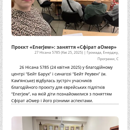
Проєкт «EnerJew»: заняття «Сфірат аОмер»
27 Нісана 5785 (Кві 25, 2025)
|
Громада
,
Енерджу
,
Програми
,
С
26 Нісана 5785 (24 квітня 2025) у благодійному
центрі “Бейт Барух” і синагозі “Бейт Реувен” (м.
Кам'янське) відбулась зустріч учасників
благодійного проєкту для єврейських підлітків
“EnerJew”, на якій діти познайомилися з поняттям
Сфірат аОмер і його різними аспектами.