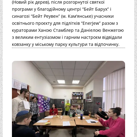
(Новий рік дерев), після розгорнутої святкої
програми у благодійному центрі “Бейт Барух” і
синагозі “Бейт Реувен” (м. Кам'янське) учасники
освітнього проєкту для підлітків “EnerJew” разом з
кураторами Ханою Стамблер та Даніелою Венжегою
з великим ентузіазмом і гарним настроєм відвідали
ковзанку у міському парку культури та відпочинку.