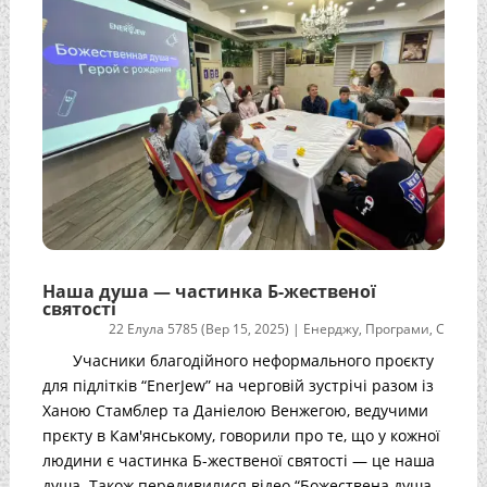
Наша душа — частинка Б-жественої
святості
22 Елула 5785 (Вер 15, 2025)
|
Енерджу
,
Програми
,
С
Учасники благодійного неформального проєкту
для підлітків “EnerJew” на черговій зустрічі разом із
Ханою Стамблер та Даніелою Венжегою, ведучими
прєкту в Кам'янському, говорили про те, що у кожної
людини є частинка Б-жественої святості — це наша
душа. Також передивилися відео “Божествена душа