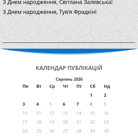
З Днем народження, Світлана Залевська!
З Днем народження, Тув’я Фрадкін!
КАЛЕНДАР
ПУБЛІКАЦІЙ
Серпень 2026
Пн
Вт
Ср
Чт
Пт
Сб
Нд
1
2
3
4
5
6
7
8
9
10
11
12
13
14
15
16
17
18
19
20
21
22
23
24
25
26
27
28
29
30