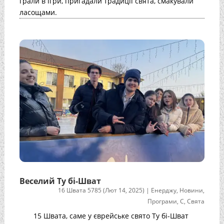
грали в ігри, пригадали традиції свята, смакували
ласощами.
Веселий Ту бі-Шват
16 Швата 5785 (Лют 14, 2025)
|
Енерджу
,
Новини
,
Програми
,
С
,
Свята
15 Швата, саме у єврейське свято Ту бі-Шват