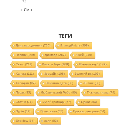
31
« Лип
ТЕГИ
День народження
(705)
Благодійність
(308)
Новини
(299)
громада
(267)
Ліцей
(216)
Свято
(211)
Колель Тора
(188)
Жіночий клуб
(149)
Ханука
(111)
Йорцайт
(108)
Золотий вік
(105)
Хасидізм
(97)
Пам'ятна дата
(88)
JFuture
(88)
Песах
(85)
Любавичський Ребе
(80)
Тижнева глава
(74)
Статьи
(71)
музей громади
(67)
Суккот
(64)
Пурім
(57)
Привітання
(55)
Про нас говорять
(54)
EnerJew
(54)
хали
(53)