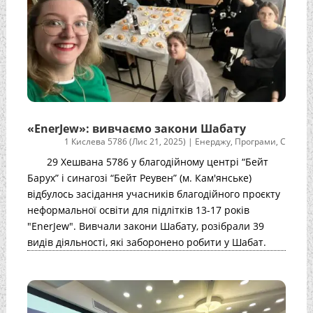
«EnerJew»: вивчаємо закони Шабату
1 Кислева 5786 (Лис 21, 2025)
|
Енерджу
,
Програми
,
С
29 Хешвана 5786 у благодійному центрі “Бейт
Барух” і синагозі “Бейт Реувен” (м. Кам'янське)
відбулось засідання учасників благодійного проєкту
неформальної освіти для підлітків 13-17 років
"EnerJew". Вивчали закони Шабату, розібрали 39
видів діяльності, які заборонено робити у Шабат.