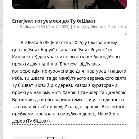
EnerJew: готуємося до Ту біШват
9 Швата 5785 (Лют 7, 2025)
|
Енерджу
,
Новини
,
Програми
,
С
8 Швата 5785 (6 лютого 2025) у благодійному
центрі “Бейт Барух” і синагозі “Бейт Реувен” (м.
Кам'янське) для учасників освітнього благодійного
проєкту для підлітків “EnerJew” відбулась
конференція, приурочена до Дня інавгурації нашого
Ребе, 10 Швата, та до майбутнього єврейського свята
Ту біШват (Новий рік дерев). Разом з кураторами
проєкту у нашому місті Ханою Стамблер та Даніелою
Венжегою діти обговорили теми: Почуття вдячності
та важливість її прояву; 7 плодів Ізраїлю; Екологічні
проблеми, пов'язані з вирубкою дерев; Новий рік
дерев (Ту біШват).