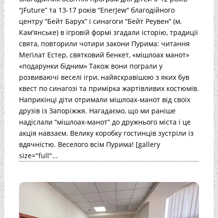
“JFuture” та 13-17 років “EnerJew“ благодійного
центру “Бейт Барух” і синагоги “Бейт Реувен” (м.
Кам'янське) в ігровій формі згадали історію, традиції
свята, повторили чотири закони Пурима: читання
Мегілат Естер, святковий бенкет, «мішлоах манот»
«подарунки бідним» Також вони пограли у
розвиваючі веселі ігри, найяскравішою з яких був
квест по синагозі та примірка жартівливих костюмів.
Наприкінці діти отримали мішлоах-манот від своїх
друзів із Запоріжжя. Нагадаємо, що ми раніше
надіслали “мішлоах-манот” до дружнього міста і це
акція навзаєм. Велику коробку гостинців зустріли із
вдячністю. Веселого всім Пурима! [gallery
size="full"...