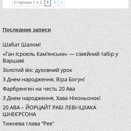
Сторінка 1 з 2
1
2
»
Последние записи
Шабат Шалом!
«Ган Ісроель Кам’янське» — сімейний табір у
Варшаві
Золотий вік: духовний урок
З Днем народження, Віра Богун!
Фарбренген на честь 20 Ава
З Днем народження, Хава Ніконьонок!
20 АВА – ЙОРЦАЙТ РАБІ ЛЕВІ-ІЦХАКА
ШНЕЄРСОНА
Тижнева глава “Рее”