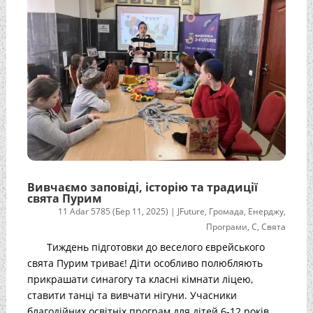
Вивчаємо заповіді, історію та традиції
свята Пурим
11 Adar 5785 (Бер 11, 2025)
|
JFuture
,
Громада
,
Енерджу
,
Програми
,
С
,
Свята
Тиждень підготовки до веселого єврейського
свята Пурим триває! Діти особливо полюбляють
прикрашати синагогу та класні кімнати ліцею,
ставити танці та вивчати нігуни. Учасники
благодійних освітніх програм для дітей 6-12 років