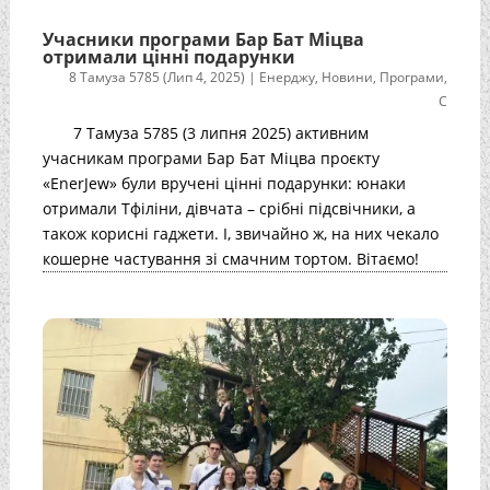
Учасники програми Бар Бат Міцва
отримали цінні подарунки
8 Тамуза 5785 (Лип 4, 2025)
|
Енерджу
,
Новини
,
Програми
,
С
7 Тамуза 5785 (3 липня 2025) активним
учасникам програми Бар Бат Міцва проєкту
«EnerJew» були вручені цінні подарунки: юнаки
отримали Тфіліни, дівчата – срібні підсвічники, а
також корисні гаджети. І, звичайно ж, на них чекало
кошерне частування зі смачним тортом. Вітаємо!