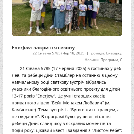
EnerJew: закриття сезону
22 Сивана 5785 (Чер 18, 2025)
|
Громада
,
Енерджу
,
Новини
,
Програми
,
С
21 Сівана 5785 (17 червня 2025) в гостинах у реб
Леві та ребецн Діни Стамблер на останню в цьому
навчальному році святкову зустріч зібрались
учасники благодійного освітнього проєкту для дітей
13-17 років “EnerJew“. Це учні старших класів
приватного ліцею “Бейт Менахем Любавич” (м.
Кам'янське). Тема зустрічі - “Бути в житті гравцем, а
не глядачем”. В програмі було: душевні вітання
ребецн Діни; слайд-шоу з яскравих моментів та
подій року; цікавий квест і завдання з “Листом Ребе”;