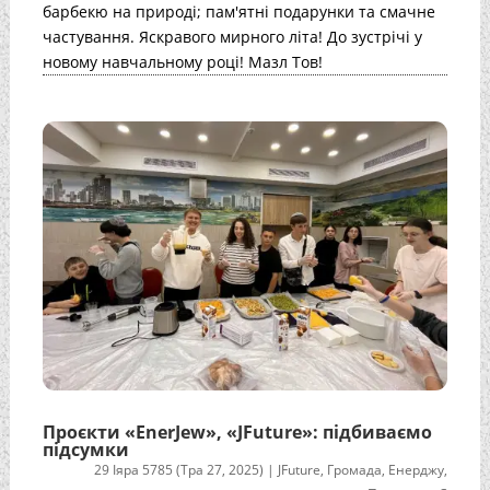
барбекю на природі; пам'ятні подарунки та смачне
частування. Яскравого мирного літа! До зустрічі у
новому навчальному році! Мазл Тов!
Проєкти «EnerJew», «JFuture»: підбиваємо
підсумки
29 Іяра 5785 (Тра 27, 2025)
|
JFuture
,
Громада
,
Енерджу
,