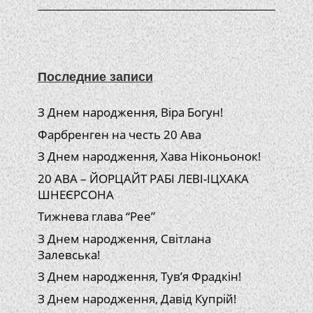
Последние записи
З Днем народження, Віра Богун!
Фарбренген на честь 20 Ава
З Днем народження, Хава Ніконьонок!
20 АВА – ЙОРЦАЙТ РАБІ ЛЕВІ-ІЦХАКА
ШНЕЄРСОНА
Тижнева глава “Рее”
З Днем народження, Світлана
Залевська!
З Днем народження, Тув’я Фрадкін!
З Днем народження, Давід Купрій!