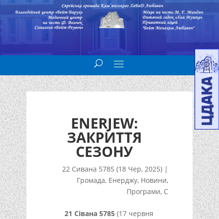
ENERJEW:
ЗАКРИТТЯ
СЕЗОНУ
22 Сивана 5785 (18 Чер, 2025)
|
Громада
,
Енерджу
,
Новини
,
Програми
,
С
21 Сівана 5785
(17 червня