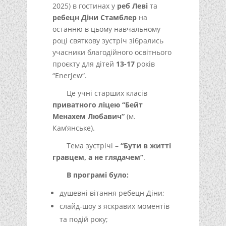
2025) в гостинах у
реб Леві
та
ребецн Діни Стамблер
на
останню в цьому навчальному
році святкову зустріч зібрались
учасники благодійного освітнього
проєкту для дітей
13-17
років
“EnerJew“.
Це учні старших класів
приватного ліцею “Бейт
Менахем Любавич”
(м.
Кам’янське).
Тема зустрічі –
“Бути в житті
гравцем, а не глядачем”
.
В програмі було:
душевні вітання ребецн Діни;
слайд-шоу з яскравих моментів
та подій року;