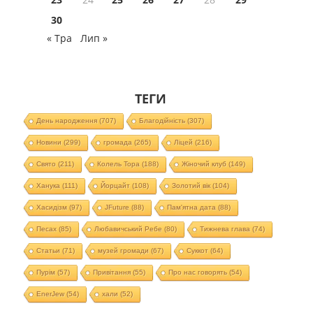
30
« Тра
Лип »
ТЕГИ
День народження
(707)
Благодійність
(307)
Новини
(299)
громада
(265)
Ліцей
(216)
Свято
(211)
Колель Тора
(188)
Жіночий клуб
(149)
Ханука
(111)
Йорцайт
(108)
Золотий вік
(104)
Хасидізм
(97)
JFuture
(88)
Пам'ятна дата
(88)
Песах
(85)
Любавичський Ребе
(80)
Тижнева глава
(74)
Статьи
(71)
музей громади
(67)
Суккот
(64)
Пурім
(57)
Привітання
(55)
Про нас говорять
(54)
EnerJew
(54)
хали
(52)