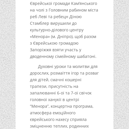
Єврейської громади Кам’янського
на чолі з Головним рабином міста
реб Леві та ребецн Діною
Стамблер вирушили до
культурно-ділового центру
«Менора» (м. Дніпро), щоб разом
з Єврейською громадою
Запоріжжя взяти участь у
дводенному сімейному шабатоні.
Духовні уроки та молитви для
дорослих, розмаїття ігор та розваг
для дітей, смачні кошерні
трапези, присутність на
запалюванні 6-ої та 7-ої свічок
головної ханукії в центрі
“Менора”, концертна програма,
атмосфера емоційного
єврейського нахесу сприяла
зміцненню теплих, родинних