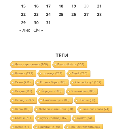
15
16
17
18
19
20
21
22
23
24
25
26
27
28
29
30
31
« Лис
Січ »
ТЕГИ
День народження
(708)
Благодійність
(308)
Новини
(299)
громада
(267)
Ліцей
(216)
Свято
(211)
Колель Тора
(188)
Жіночий клуб
(149)
Ханука
(111)
Йорцайт
(108)
Золотий вік
(105)
Хасидізм
(97)
Пам'ятна дата
(88)
JFuture
(88)
Песах
(85)
Любавичський Ребе
(80)
Тижнева глава
(74)
Статьи
(71)
музей громади
(67)
Суккот
(64)
Пурім
(57)
Привітання
(55)
Про нас говорять
(54)