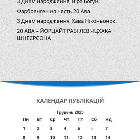
З Днем народження, Віра Богун!
Фарбренген на честь 20 Ава
З Днем народження, Хава Ніконьонок!
20 АВА – ЙОРЦАЙТ РАБІ ЛЕВІ-ІЦХАКА
ШНЕЄРСОНА
КАЛЕНДАР
ПУБЛІКАЦІЙ
Грудень 2025
Пн
Вт
Ср
Чт
Пт
Сб
Нд
1
2
3
4
5
6
7
8
9
10
11
12
13
14