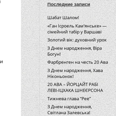
н
Последние записи
Шабат Шалом!
«Ган Ісроель Кам’янське» —
сімейний табір у Варшаві
Золотий вік: духовний урок
З Днем народження, Віра
Богун!
ки
Фарбренген на честь 20 Ава
З Днем народження, Хава
Ніконьонок!
20 АВА – ЙОРЦАЙТ РАБІ
ЛЕВІ-ІЦХАКА ШНЕЄРСОНА
Тижнева глава “Рее”
З Днем народження,
Світлана Залевська!