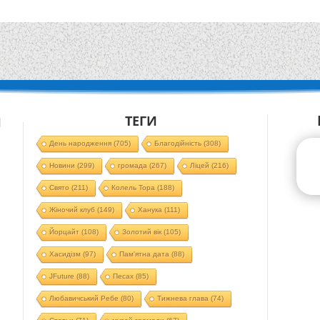
ТЕГИ
Й
День народження
(705)
Благодійність
(308)
Новини
(299)
громада
(267)
Ліцей
(216)
Свято
(211)
Колель Тора
(188)
Жіночий клуб
(149)
Ханука
(111)
Йорцайт
(108)
Золотий вік
(105)
Хасидізм
(97)
Пам'ятна дата
(88)
JFuture
(88)
Песах
(85)
Любавичський Ребе
(80)
Тижнева глава
(74)