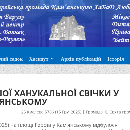
чий садок
Хасидут
Архів публікацій
Історія
Ї ХАНУКАЛЬНОЇ СВІЧКИ У
’ЯНСЬКОМУ
25 Кислева 5786 (15 Гру, 2025)
|
Громада
,
С
,
Свята гро
025) на площі Героїв у Кам’янському відбулося