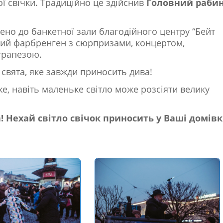
 свічки. Традиційно це здійснив
Головний раби
ено до банкетної зали благодійного центру “Бейт
овий фарбренген з сюрпризами, концертом,
трапезою.
 свята, яке завжди приносить дива!
же, навіть маленьке світло може розсіяти велику
! Нехай світло свічок приносить у Ваші домів