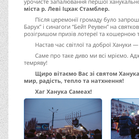
урочисте запалювання першої ханукальної
міста р. Леві Іцхак Стамблер.
Після церемонії громаду було запрош
Барух” і синагоги “Бейт Реувен” на святк
розігришом призів лотереї та кошерною 
Настав час світлої та доброї Хануки —
Саме про таке диво ми всі мріємо. Ад
темряву!
Щиро вітаємо Вас зі святом Ханука
мир, радість, тепло та натхнення!
Хаг Ханука Самеах!