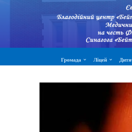
Громада
Ліцей
Дитя