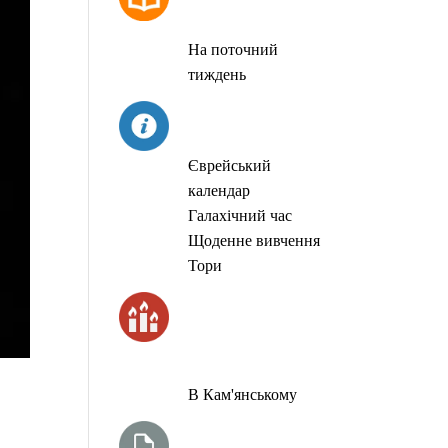
МОЛИТОВ
На поточний
тиждень
СЬОГОДНІ
Єврейський
календар
Галахічний час
Щоденне вивчення
Тори
ЧАС
ЗАПАЛЮВАННЯ
СВІЧОК
В Кам'янському
ТИЖНЕВА