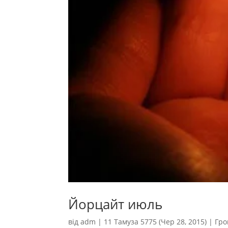
Йорцайт июль
від
adm
|
11 Тамуза 5775 (Чер 28, 2015)
|
Гро