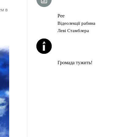
ГЛАВА ТОРИ
ем в
Рее
Відеолекції рабина
Леві Стамблера
ЙОРЦАЙТИ У
СЕРПНІ
Громада тужить!