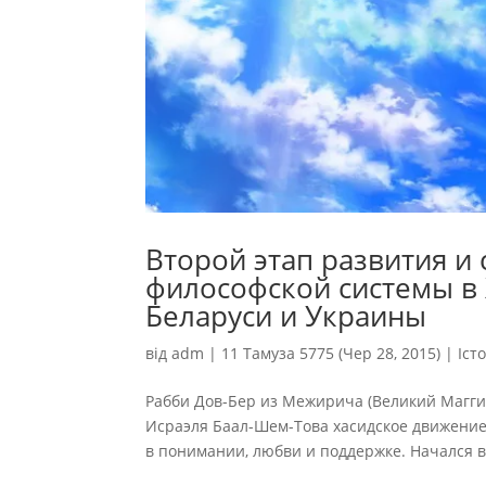
Второй этап развития и
философской системы в 
Беларуси и Украины
від
adm
|
11 Тамуза 5775 (Чер 28, 2015)
|
Іст
Рабби Дов-Бер из Межирича (Великий Маггид
Исраэля Баал-Шем-Това хасидское движение
в понимании, любви и поддержке. Начался вт