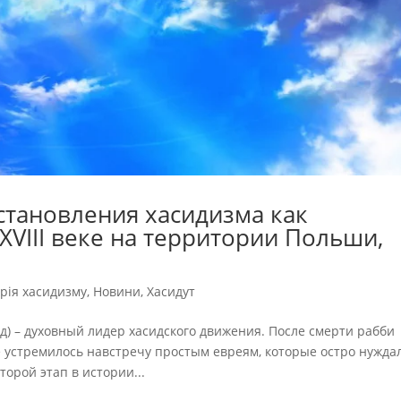
 становления хасидизма как
XVIII веке на территории Польши,
орія хасидизму
,
Новини
,
Хасидут
) – духовный лидер хасидского движения. После смерти рабби
 устремилось навстречу простым евреям, которые остро нужда
орой этап в истории...