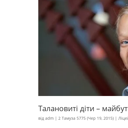
Талановиті діти – майбу
від
adm
|
2 Тамуза 5775 (Чер 19, 2015)
|
Ліце