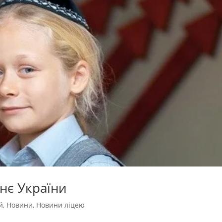
тнє України
й
,
Новини
,
Новини ліцею