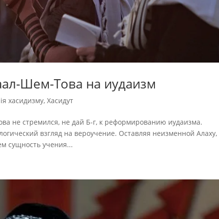
аал-Шем-Това на иудаизм
рія хасидизму
,
Хасидут
ва не стремился, не дай Б-г, к реформированию иудаизма.
логический взгляд на вероучение. Оставляя неизменной Алаху,
ем сущность учения...