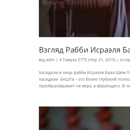
Взгляд Рабби Исраэля Б
від
adm
|
4 Тамуза 5775 (Чер 21, 2015)
|
Істо
Хасидизм в лице рабби Исраэля Баал-Шем-То
Хасидизм БеШТа – это более глубокий психо
преобразовывает не веру, а верующего. В ч