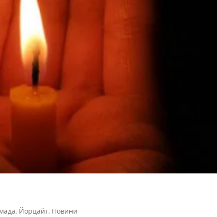
мада
,
Йорцайт
,
Новини