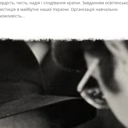
гордість, честь, надія і сподівання країни. Завданням освітянсько
вестиція в майбутнє нашої України. Організація навчально-
ожливість...