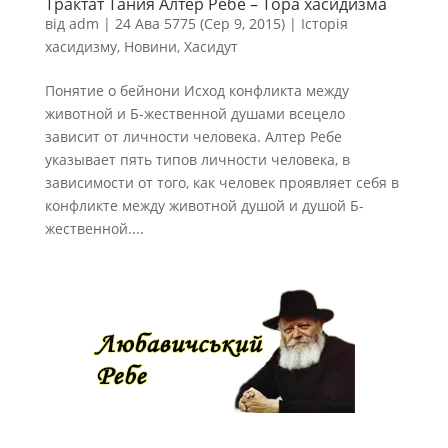
Трактат Тания Алтер Ребе – Тора хасидизма
від
adm
|
24 Ава 5775 (Сер 9, 2015)
|
Історія
хасидизму
,
Новини
,
Хасидут
Понятие о бейнони Исход конфликта между
животной и Б-жественной душами всецело
зависит от личности человека. Алтер Ребе
указывает пять типов личности человека, в
зависимости от того, как человек проявляет себя в
конфликте между животной душой и душой Б-
жественной....