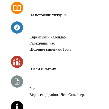
РОЗКЛАД МОЛИТОВ
На поточний тиждень
СЬОГОДНІ
Єврейський календар
Галахічний час
Щоденне вивчення Тори
ЧАС ЗАПАЛЮВАННЯ СВІЧОК
В Кам'янському
ТИЖНЕВА ГЛАВА ТОРИ
Рее
Відеолекції рабина Леві Стамблера
ЙОРЦАЙТИ У СЕРПНІ