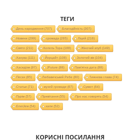
ТЕГИ
День народження
(707)
Благодійність
(307)
Новини
(299)
громада
(265)
Ліцей
(216)
Свято
(211)
Колель Тора
(188)
Жіночий клуб
(149)
Ханука
(111)
Йорцайт
(108)
Золотий вік
(104)
Хасидізм
(97)
JFuture
(88)
Пам'ятна дата
(88)
Песах
(85)
Любавичський Ребе
(80)
Тижнева глава
(74)
Статьи
(71)
музей громади
(67)
Суккот
(64)
Пурім
(57)
Привітання
(55)
Про нас говорять
(54)
EnerJew
(54)
хали
(52)
КОРИСНІ ПОСИЛАННЯ