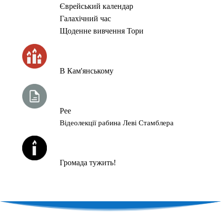
Єврейський календар
Галахічний час
Щоденне вивчення Тори
ЧАС ЗАПАЛЮВАННЯ СВІЧОК
В Кам'янському
ТИЖНЕВА ГЛАВА ТОРИ
Рее
Відеолекції рабина Леві Стамблера
ЙОРЦАЙТИ У СЕРПНІ
Громада тужить!