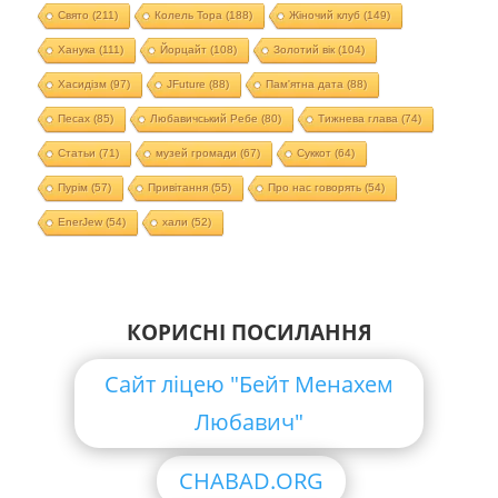
Свято
(211)
Колель Тора
(188)
Жіночий клуб
(149)
Ханука
(111)
Йорцайт
(108)
Золотий вік
(104)
Хасидізм
(97)
JFuture
(88)
Пам'ятна дата
(88)
Песах
(85)
Любавичський Ребе
(80)
Тижнева глава
(74)
Статьи
(71)
музей громади
(67)
Суккот
(64)
Пурім
(57)
Привітання
(55)
Про нас говорять
(54)
EnerJew
(54)
хали
(52)
КОРИСНІ ПОСИЛАННЯ
Сайт ліцею "Бейт Менахем
Любавич"
CHABAD.ORG