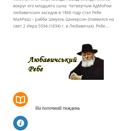
вокруг его младшего сына. Четвертым АдМоРом
любавичских хасидов в 1866 году стал Ребе
МаАРаШ – рабби Шмуэль Шнеерсон (появился на
свет 2 Ияра 5594 (1834) г. в Любавичах). Ребе...
РОЗКЛАД МОЛИТОВ
На поточний тиждень
СЬОГОДНІ