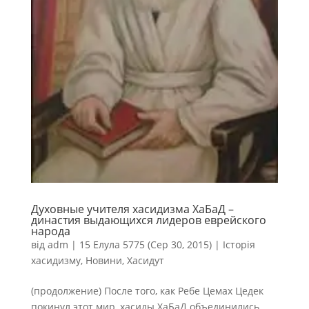
Духовные учителя хасидизма ХаБаД –
династия выдающихся лидеров еврейского
народа
від
adm
|
15 Елула 5775 (Сер 30, 2015)
|
Історія
хасидизму
,
Новини
,
Хасидут
(продолжение) После того, как Ребе Цемах Цедек
покинул этот мир, хасиды ХаБаД объединились