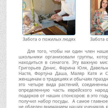
Забота о пожилых людях
Забота 
Для того, чтобы ни один член наше
школьники организовали группы, кото
находиться в синагоге. Эту важную ми
Григорьев Денис, Фарина Юля, Давельм
Настя, Фортуна Даша, Маляр Катя и С
женщинам о традициях и обычаях праздн
это четыре вида растений, соединенны
определенную часть еврейского наро
подарков от наших спонсоров: в это го
получил набор посуды. А самое главное 
не обделен вниманием наших учеников, к