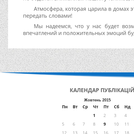
Атмосфера, которая царила в домах 
передать словами!
Мы надеемся, что у нас будет воз
впечатлений и положительных эмоций бу
КАЛЕНДАР
ПУБЛІКАЦІ
Жовтень 2015
Пн
Вт
Ср
Чт
Пт
Сб
Нд
1
2
3
4
5
6
7
8
9
10
11
12
13
14
15
16
17
18