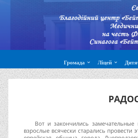
Громада
Ліцей
Дитя
РАДОС
Вот и закончились замечательные 
взрослые всячески старались провести э
еврейская община города Днепродзер