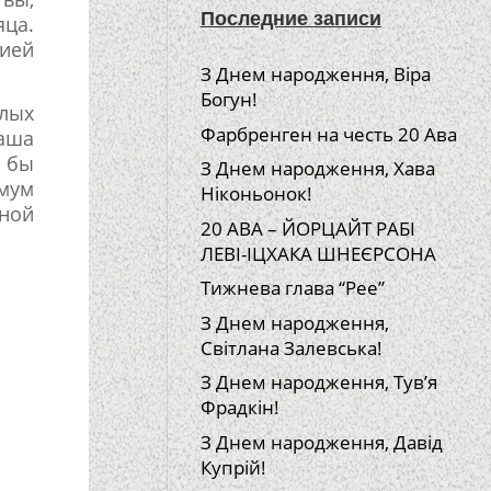
Последние записи
ца.
гией
З Днем народження, Віра
Богун!
лых
Фарбренген на честь 20 Ава
аша
 бы
З Днем народження, Хава
имум
Ніконьонок!
жной
20 АВА – ЙОРЦАЙТ РАБІ
ЛЕВІ-ІЦХАКА ШНЕЄРСОНА
Тижнева глава “Рее”
З Днем народження,
Світлана Залевська!
З Днем народження, Тув’я
Фрадкін!
З Днем народження, Давід
Купрій!