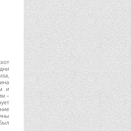
ккот
дни
иза,
хина
м и
им –
рует
ние
щины
 был