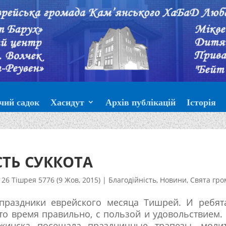
чий садок
Хасидут
Архів публікацій
Історія
ТЬ СУККОТА
26 Тішрея 5776 (9 Жов, 2015)
|
Благодійність
,
Новини
,
Свята гро
праздники еврейского месяца Тишрей. И ребята
то время правильно, с пользой и удовольствием.
жинска посещала праздничные трапезы, молит