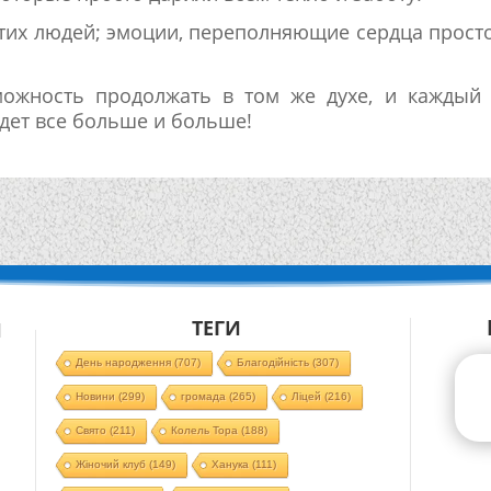
этих людей; эмоции, переполняющие сердца прост
можность продолжать в том же духе, и каждый 
дет все больше и больше!
ТЕГИ
Й
День народження
(707)
Благодійність
(307)
Новини
(299)
громада
(265)
Ліцей
(216)
Свято
(211)
Колель Тора
(188)
Жіночий клуб
(149)
Ханука
(111)