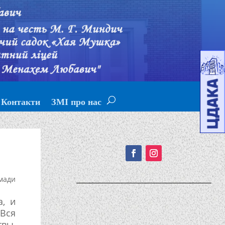
Контакти
ЗМІ про нас
Подписывайтесь!
мади
, и
 Вся
вы,