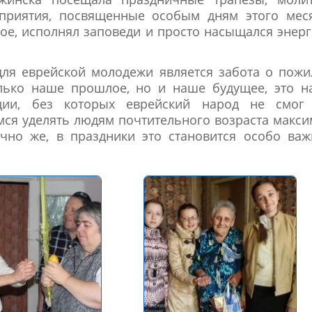
приятия, посвященные особым дням этого меся
ое, исполнял заповеди и просто насыщался энер
ля еврейской молодежи является забота о пожи
олько наше прошлое, но и наше будущее, это н
ции, без которых еврейский народ не смог
емся уделять людям почтительного возраста макс
ечно же, в праздники это становится особо ва