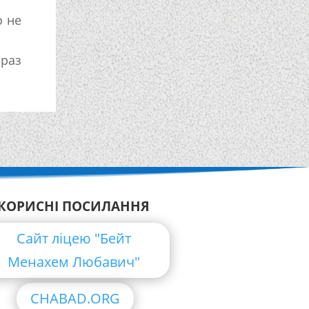
о не
раз
КОРИСНІ ПОСИЛАННЯ
Сайт ліцею "Бейт
Менахем Любавич"
CHABAD.ORG