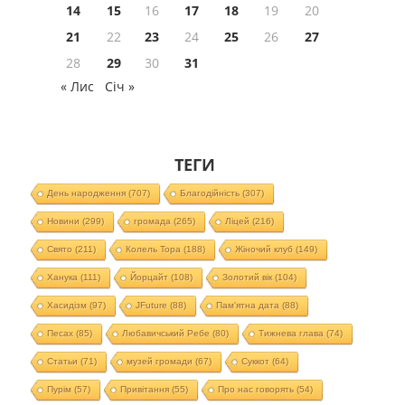
14
15
16
17
18
19
20
21
22
23
24
25
26
27
28
29
30
31
« Лис
Січ »
ТЕГИ
День народження
(707)
Благодійність
(307)
Новини
(299)
громада
(265)
Ліцей
(216)
Свято
(211)
Колель Тора
(188)
Жіночий клуб
(149)
Ханука
(111)
Йорцайт
(108)
Золотий вік
(104)
Хасидізм
(97)
JFuture
(88)
Пам'ятна дата
(88)
Песах
(85)
Любавичський Ребе
(80)
Тижнева глава
(74)
Статьи
(71)
музей громади
(67)
Суккот
(64)
Пурім
(57)
Привітання
(55)
Про нас говорять
(54)