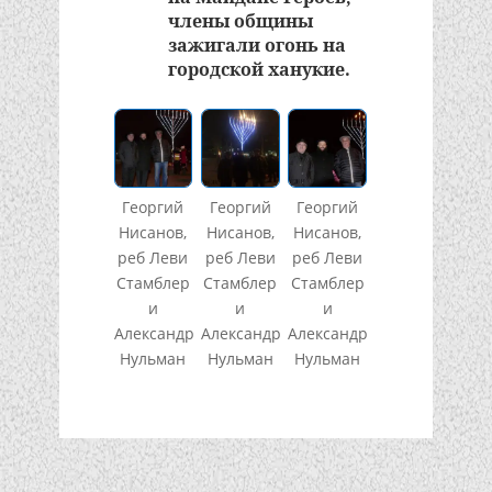
члены общины
зажигали огонь на
городской ханукие.
Георгий
Георгий
Георгий
Нисанов,
Нисанов,
Нисанов,
реб Леви
реб Леви
реб Леви
Стамблер
Стамблер
Стамблер
и
и
и
Александр
Александр
Александр
Нульман
Нульман
Нульман
Подписывайтесь!