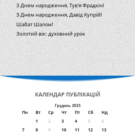
З Днем народження, Тув’я Фрадкін!
З Днем народження, Давід Купрій!
Шабат Шалом!
Золотий вік: духовний урок
КАЛЕНДАР
ПУБЛІКАЦІЙ
Грудень 2015
Пн
Вт
Ср
Чт
Пт
Сб
Нд
1
2
3
4
5
6
7
8
9
10
11
12
13