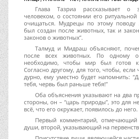
Глава Тазриа рассказывает о з
человеком, о состоянии его ритуальной 
очищаться. Мудрецы по этому поводу з
был создан после животных, так и зако
законов о животных”.
Талмуд и Мидраш объясняют, поче
после всех животных. По одному о
необходимо, чтобы мир был готов к
Согласно другому, для того, чтобы, если
дурно, ему уместно будет напомнить: 
тебя, червь был раньше тебя!”
Оба объяснения указывают на два п
стороны, он – “царь природы”, это для 
всё, что его окружает, появилось до него.
Первый комментарий, отмечающий 
души, второй, указывающий на первенство 
Присутствие души, являющейся части