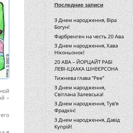
Последние записи
З Днем народження, Віра
Богун!
Фарбренген на честь 20 Ава
З Днем народження, Хава
Ніконьонок!
20 АВА – ЙОРЦАЙТ РАБІ
ЛЕВІ-ІЦХАКА ШНЕЄРСОНА
Тижнева глава “Рее”
З Днем народження,
дной
Світлана Залевська!
ой –
З Днем народження, Тув’я
Фрадкін!
его
З Днем народження, Давід
Купрій!
ка в