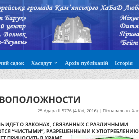
чий садок
Хасидут
Архів публікацій
Історія
ИВОПОЛОЖНОСТИ
25 Адара II 5776 (4 Кві, 2016)
|
Пізнавально
,
Хас
ЧЬ ИДЕТ О ЗАКОНАХ, СВЯЗАННЫХ С РАЗЛИЧНЫМИ
ЮТСЯ “ЧИСТЫМИ”, РАЗРЕШЕННЫМИ К УПОТРЕБЛЕНИЮ
УЕТ ПРИНОСИТЬ В ХРАМЕ.