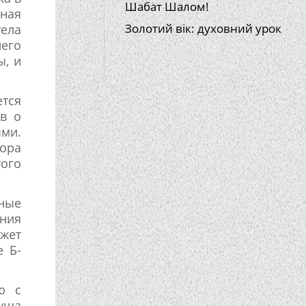
Шабат Шалом!
ная
Золотий вік: духовний урок
тела
него
ы, и
тся
ов о
ыми.
Тора
того
нные
ения
жет
е Б-
ю с
душа