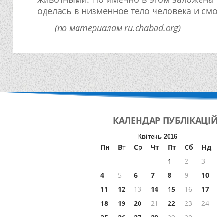
оделась в низменное тело человека и смо
(по материалам ru.chabad.org)
КАЛЕНДАР
ПУБЛІКАЦІ
Квітень 2016
Пн
Вт
Ср
Чт
Пт
Сб
Нд
1
2
3
4
5
6
7
8
9
10
11
12
13
14
15
16
17
18
19
20
21
22
23
24