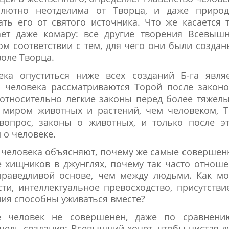
солютно неотделима от Творца, и даже природ
ать его от святого источника. Что же касается 
ает даже комару: все другие творения Всевыш
м соответствии с тем, для чего они были создан
оле Творца.
ка опуститься ниже всех созданий Б-га являе
е человека рассматриваются Торой после закон
т относительно легкие законы перед более тяжел
 миром животных и растений, чем человеком, 
вопрос, законы о животных, и только после э
 о человеке.
 человека объясняют, почему же самые соверше
же хищников в джунглях, почему так часто отнош
праведливой основе, чем между людьми. Как мо
ти, интеллектуальное превосходство, присутстви
ния способны уживаться вместе?
е человек не совершенен, даже по сравнени
цель создания: Всевышний хочет, чтобы чистая 