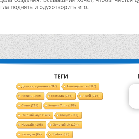
гла поднять и одухотворить его.
ТЕГИ
Й
День народження
(707)
Благодійність
(307)
Новини
(299)
громада
(265)
Ліцей
(216)
Свято
(211)
Колель Тора
(188)
Жіночий клуб
(149)
Ханука
(111)
Йорцайт
(108)
Золотий вік
(104)
Хасидізм
(97)
JFuture
(88)