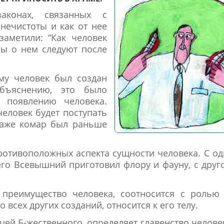
аконах, связанных с
нечистоты и как от нее
аметили: “Как человек
ны о нем следуют после
му человек был создан
бъяснению, это было
 появлению человека.
 человек будет поступать
“Даже комар был раньше
ротивоположных аспекта сущности человека. С о
него Всевышний приготовил флору и фауну, с друг
преимущество человека, соотносится с ролью 
всех других созданий, относится к его телу.
цей Б-жественного, определяет главенство челове