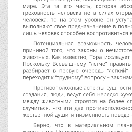
мире. Эта та его часть, которая аб
греховность человека не в силах оторв
человека, то на этом уровне он уступ
выполняют свое предназначение в полно
лишь человек способен воспротивиться в
Потенциальная возможность челове
причиной того, что законы о нечистот
животных. Как известно, Тора исследуе
Поскольку Всевышнему “легче” править
разбирает в первую очередь “легкий” 
переходит к “трудному” вопросу – законам
Противоположные аспекты сущности
создания, люди, ведут себя нередко ху
между животными строятся на более с
случиться, что эти две противоположнос
жественной души, и низменность поведе
Верно, что в материальном план
животными. Но именно в этом заложена 