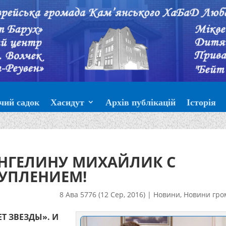
чий садок
Хасидут
Архів публікацій
Історія
НГЕЛИНУ МИХАЙЛИК С
УПЛЕНИЕМ!
8 Ава 5776 (12 Сер, 2016)
|
Новини
,
Новини гро
Т ЗВЕЗДЫ». И