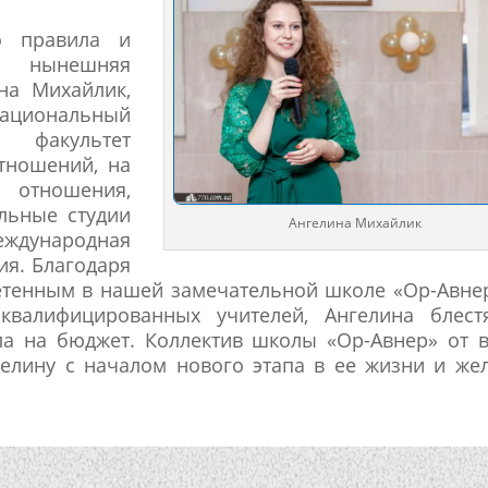
о правила и
а нынешняя
на Михайлик,
национальный
 факультет
тношений, на
отношения,
льные студии
Ангелина Михайлик
дународная
ия. Благодаря
тенным в нашей замечательной школе «Ор-Авне
алифицированных учителей, Ангелина блест
а на бюджет. Коллектив школы «Ор-Авнер» от 
елину с началом нового этапа в ее жизни и же