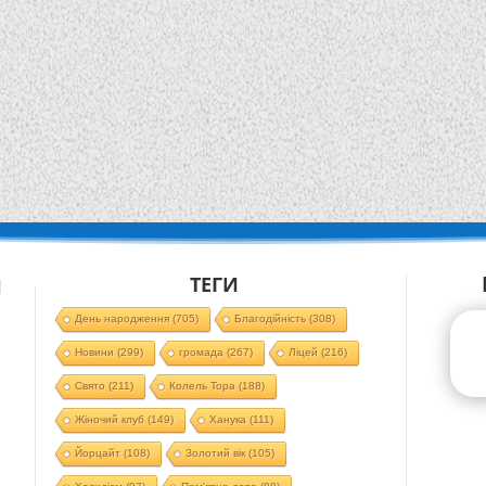
ТЕГИ
Й
День народження
(705)
Благодійність
(308)
Новини
(299)
громада
(267)
Ліцей
(216)
Свято
(211)
Колель Тора
(188)
Жіночий клуб
(149)
Ханука
(111)
Йорцайт
(108)
Золотий вік
(105)