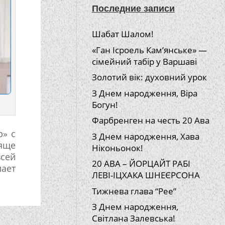
Последние записи
Шабат Шалом!
«Ган Ісроель Кам’янське» —
сімейний табір у Варшаві
Золотий вік: духовний урок
З Днем народження, Віра
Богун!
Фарбренген на честь 20 Ава
р» с
З Днем народження, Хава
яще
Ніконьонок!
всей
20 АВА – ЙОРЦАЙТ РАБІ
лает
ЛЕВІ-ІЦХАКА ШНЕЄРСОНА
Тижнева глава “Рее”
З Днем народження,
Світлана Залевська!