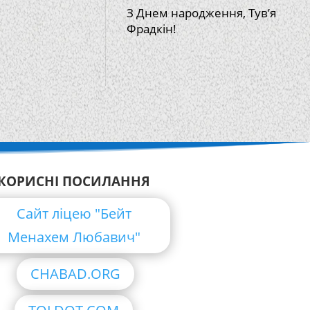
З Днем народження, Тув’я
Фрадкін!
КОРИСНІ ПОСИЛАННЯ
Сайт ліцею "Бейт
Менахем Любавич"
CHABAD.ORG