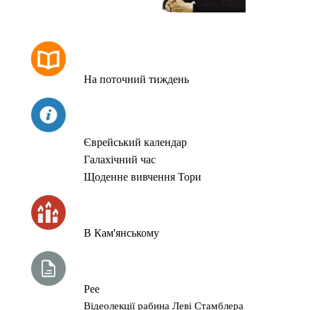
РОЗКЛАД МОЛИТОВ
На поточний тиждень
СЬОГОДНІ
Єврейський календар
Галахічний час
Щоденне вивчення Тори
ЧАС ЗАПАЛЮВАННЯ СВІЧОК
В Кам'янському
ТИЖНЕВА ГЛАВА ТОРИ
Рее
Відеолекції рабина Леві Стамблера