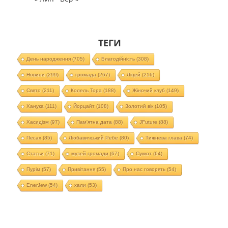
ТЕГИ
День народження
(705)
Благодійність
(308)
Новини
(299)
громада
(267)
Ліцей
(216)
Свято
(211)
Колель Тора
(188)
Жіночий клуб
(149)
Ханука
(111)
Йорцайт
(108)
Золотий вік
(105)
Хасидізм
(97)
Пам'ятна дата
(88)
JFuture
(88)
Песах
(85)
Любавичський Ребе
(80)
Тижнева глава
(74)
Статьи
(71)
музей громади
(67)
Суккот
(64)
Пурім
(57)
Привітання
(55)
Про нас говорять
(54)
EnerJew
(54)
хали
(53)