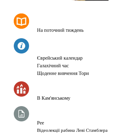
РОЗКЛАД МОЛИТОВ
На поточний тиждень
СЬОГОДНІ
Єврейський календар
Галахічний час
Щоденне вивчення Тори
ЧАС ЗАПАЛЮВАННЯ СВІЧОК
В Кам'янському
ТИЖНЕВА ГЛАВА ТОРИ
Рее
Відеолекції рабина Леві Стамблера