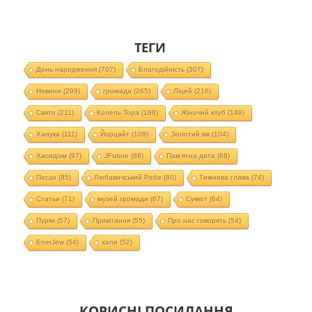
ТЕГИ
День народження
(707)
Благодійність
(307)
Новини
(299)
громада
(265)
Ліцей
(216)
Свято
(211)
Колель Тора
(188)
Жіночий клуб
(149)
Ханука
(111)
Йорцайт
(108)
Золотий вік
(104)
Хасидізм
(97)
JFuture
(88)
Пам'ятна дата
(88)
Песах
(85)
Любавичський Ребе
(80)
Тижнева глава
(74)
Статьи
(71)
музей громади
(67)
Суккот
(64)
Пурім
(57)
Привітання
(55)
Про нас говорять
(54)
EnerJew
(54)
хали
(52)
КОРИСНІ ПОСИЛАННЯ