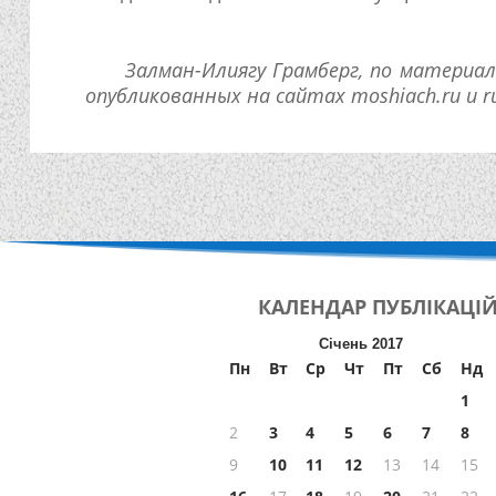
Залман-Илиягу Грамберг, по материал
опубликованных на сайтах moshiach.ru и ru
КАЛЕНДАР
ПУБЛІКАЦІ
Січень 2017
Пн
Вт
Ср
Чт
Пт
Сб
Нд
1
2
3
4
5
6
7
8
9
10
11
12
13
14
15