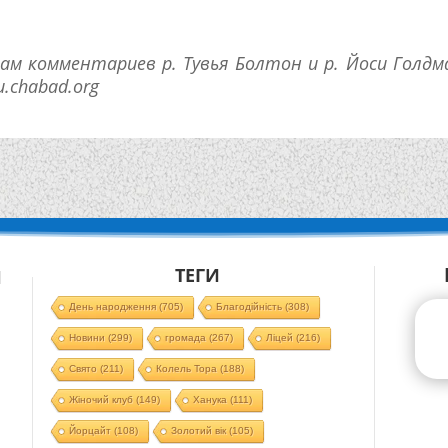
ам комментариев р. Тувья Болтон и р. Йоси Голдм
.chabad.org
ТЕГИ
Й
День народження
(705)
Благодійність
(308)
Новини
(299)
громада
(267)
Ліцей
(216)
Свято
(211)
Колель Тора
(188)
Жіночий клуб
(149)
Ханука
(111)
Йорцайт
(108)
Золотий вік
(105)