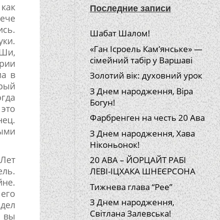
 как
Последние записи
рече
ись.
Шабат Шалом!
уки.
«Ган Ісроель Кам’янське» —
аШи,
сімейний табір у Варшаві
ории
ма в
Золотий вік: духовний урок
орый
З Днем народження, Віра
огда
Богун!
 это
Фарбренген на честь 20 Ава
нец.
быми
З Днем народження, Хава
Ніконьонок!
 Лет
20 АВА – ЙОРЦАЙТ РАБІ
ель.
ЛЕВІ-ІЦХАКА ШНЕЄРСОНА
йне.
Тижнева глава “Рее”
 его
З Днем народження,
идел
Світлана Залевська!
, вы