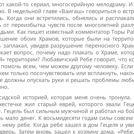
т какой-то сериал, многосерийную мелодраму. И
о. В недельной главе «Ваигаш» говориться о вст
ь. Когда они встретились, обнялись и расплакал
ь от переизбытка чувств после многолетней разл
ьми. Как пишет известный комментатор Торы Р
ушение обоих Храмов, которые были на террит
 заплакал, увидев разрушение переносного Хра
кает вопрос, почему надо плакать о Храме, кот
й» территории? Любавичский Ребе говорит, что к
 помочь всем, чем можем другому человеку. Если
ем только посочувствовать или всплакнуть, нако
не должны опускать руки и решать проблемы лю
чно.
сидской историей, которая меня очень тронула.
естечке жил старый еврей, которого звали Гец
е. Гецель был сильным мужчиной и работал на бо
ь мало денег. К восьмидесяти годам силы совсем
 нему ребе. Когда ребе зашел в дом Гецеля и ув
дверь. Затем вновь зашел к хозяину дома. «Ребе