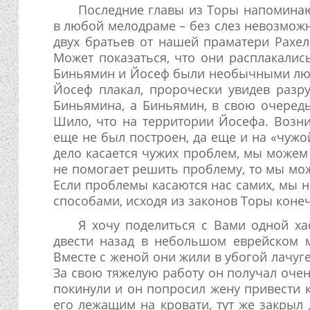
Последние главы из Торы напоминаю
в любой мелодраме – без слез невозможн
двух братьев от нашей праматери Рахел
Может показаться, что они расплакалис
Биньямин и Йосеф были необычными люд
Йосеф плакал, пророчески увидев разр
Биньямина, а Биньямин, в свою очередь
Шило, что на территории Йосефа. Возни
еще не был построен, да еще и на «чужо
дело касается чужих проблем, мы можем
не помогает решить проблему, то мы мож
Если проблемы касаются нас самих, мы 
способами, исходя из законов Торы коне
Я хочу поделиться с Вами одной ха
двести назад в небольшом еврейском м
Вместе с женой они жили в убогой лачуг
За свою тяжелую работу он получал очен
покинули и он попросил жену привести к
его лежащим на кровати, тут же закрыл 