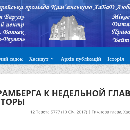
чий садок
Хасидут
Архів публікацій
Історія
АМБЕРГА К НЕДЕЛЬНОЙ ГЛАВ
ТОРЫ
12 Тевета 5777 (10 Січ, 2017)
|
Тижнева глава
,
Хас