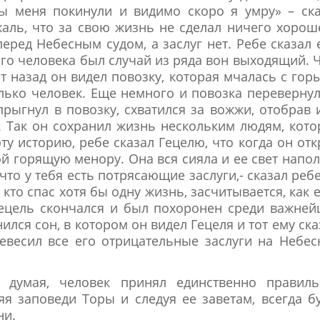
лы меня покинули и видимо скоро я умру» – ск
жаль, что за свою жизнь не сделал ничего хорош
перед Небесным судом, а заслуг нет. Ребе сказал 
ого человека был случай из ряда вон выходящий. 
т назад он видел повозку, которая мчалась с гор
олько человек. Еще немного и повозка переверну
прыгнул в повозку, схватился за вожжи, отобрав 
у. Так он сохранил жизнь нескольким людям, кот
ту историю, ребе сказал Гецелю, что когда он от
вой горящую менору. Она вся сияла и ее свет напо
что у тебя есть потрясающие заслуги,- сказал ребе
кто спас хотя бы одну жизнь, засчитывается, как 
Гецель скончался и был похоронен среди важне
лся сон, в котором он видел Гецеля и тот ему ска
евесил все его отрицательные заслуги на Небе
о думая, человек принял единственно правиль
я заповеди Торы и следуя ее заветам, всегда б
ни.