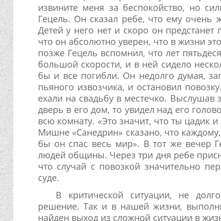
извините меня за беспокойство, но си
Гецель. Он сказал ребе, что ему очень 
Детей у него нет и скоро он предстанет 
что он абсолютно уверен, что в жизни эт
позже Гецель вспомнил, что лет пятьдеся
большой скорости, и в ней сидело неск
бы и все погибли. Он недолго думая, за
пьяного извозчика, и остановил повозк
ехали на свадьбу в местечко. Выслушав э
дверь в его дом, то увидел над его голо
всю комнату. «Это значит, что ты цадик и 
Мишне «Санедрин» сказано, что каждому, 
бы он спас весь мир». В тот же вечер 
людей общины. Через три дня ребе присни
что случай с повозкой значительно пер
суде.
В критической ситуации, не долг
решение. Так и в нашей жизни, выполня
найден выход из сложной ситуации в жиз