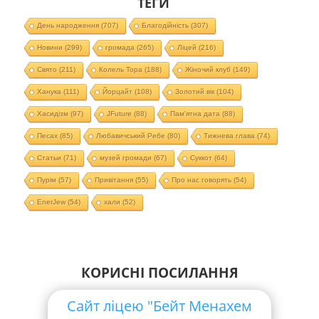
ТЕГИ
День народження
(707)
Благодійність
(307)
Новини
(299)
громада
(265)
Ліцей
(216)
Свято
(211)
Колель Тора
(188)
Жіночий клуб
(149)
Ханука
(111)
Йорцайт
(108)
Золотий вік
(104)
Хасидізм
(97)
JFuture
(88)
Пам'ятна дата
(88)
Песах
(85)
Любавичський Ребе
(80)
Тижнева глава
(74)
Статьи
(71)
музей громади
(67)
Суккот
(64)
Пурім
(57)
Привітання
(55)
Про нас говорять
(54)
EnerJew
(54)
хали
(52)
КОРИСНІ ПОСИЛАННЯ
Сайт ліцею "Бейт Менахем