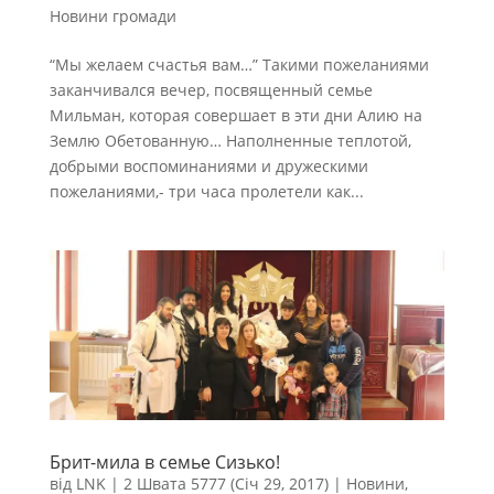
Новини громади
“Мы желаем счастья вам…” Такими пожеланиями
заканчивался вечер, посвященный семье
Мильман, которая совершает в эти дни Алию на
Землю Обетованную… Наполненные теплотой,
добрыми воспоминаниями и дружескими
пожеланиями,- три часа пролетели как...
Брит-мила в семье Сизько!
від
LNK
|
2 Швата 5777 (Січ 29, 2017)
|
Новини
,