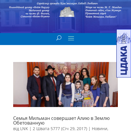
Семья Мильман совершает Алию в Землю
Обетованную
від
LNK
|
2 Швата 5777 (Січ 29, 2017)
|
Новини
,