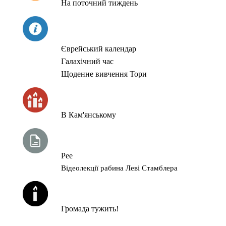
На поточний тиждень
СЬОГОДНІ
Єврейський календар
Галахічний час
Щоденне вивчення Тори
ЧАС ЗАПАЛЮВАННЯ СВІЧОК
В Кам'янському
ТИЖНЕВА ГЛАВА ТОРИ
Рее
Відеолекції рабина Леві Стамблера
ЙОРЦАЙТИ У СЕРПНІ
Громада тужить!