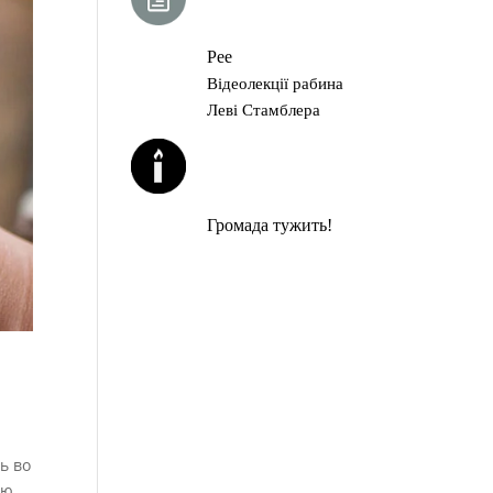
ГЛАВА ТОРИ
Рее
Відеолекції рабина
Леві Стамблера
ЙОРЦАЙТИ У
СЕРПНІ
Громада тужить!
ь во
ию