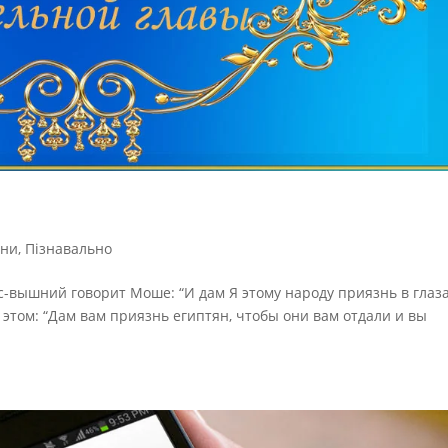
ини
,
Пізнавально
с-вышний говорит Моше: “И дам Я этому народу приязнь в глаз
б этом: “Дам вам приязнь египтян, чтобы они вам отдали и вы
.