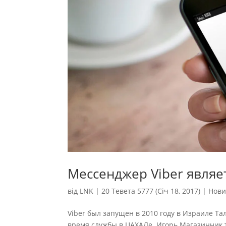
Мессенджер Viber являе
від
LNK
|
20 Тевета 5777 (Січ 18, 2017)
|
Нов
Viber был запущен в 2010 году в Израиле 
время службы в ЦАХАЛе. Игорь Магазинник 