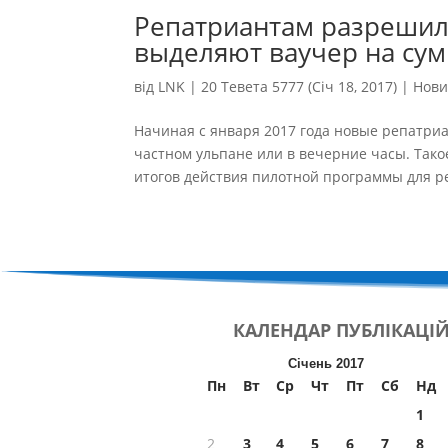
Репатриантам разрешили
выделяют ваучер на сум
від
LNK
|
20 Тевета 5777 (Січ 18, 2017)
|
Нов
Начиная с января 2017 года новые репатриа
частном ульпане или в вечерние часы. Так
итогов действия пилотной программы для ре
КАЛЕНДАР
ПУБЛІКАЦІ
Січень 2017
Пн
Вт
Ср
Чт
Пт
Сб
Нд
1
2
3
4
5
6
7
8