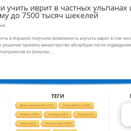
 учить иврит в частных ульпанах 
му до 7500 тысяч шекелей
ини
нты в Израиле получили возможность изучать иврит в том чис
ое решение приняло министерство абсорбции после подведени
патриантов из Бельгии,...
ТЕГИ
Й
День народження
(705)
Благодійність
(308)
Новини
(299)
громада
(267)
Ліцей
(216)
Свято
(211)
Колель Тора
(188)