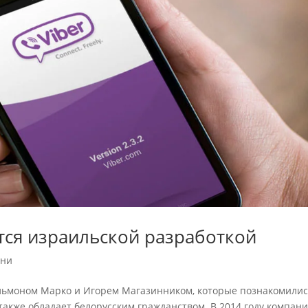
тся израильской разработкой
ини
Тальмоном Марко и Игорем Магазинником, которые познакомилис
также обладает белорусским гражданством. В 2014 году компан