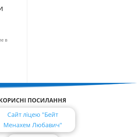
и
ле в
я
КОРИСНІ ПОСИЛАННЯ
Сайт ліцею "Бейт
Менахем Любавич"