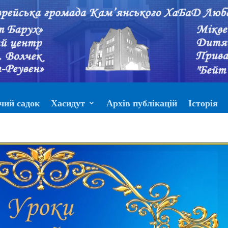
чий садок
Хасидут
Архів публікацій
Історія