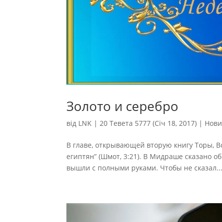
Золото и серебро
від
LNK
|
20 Тевета 5777 (Січ 18, 2017)
|
Нов
В главе, открывающей вторую книгу Торы, В
египтян” (Шмот, 3:21). В Мидраше сказано о
вышли с полными руками. Чтобы не сказал..