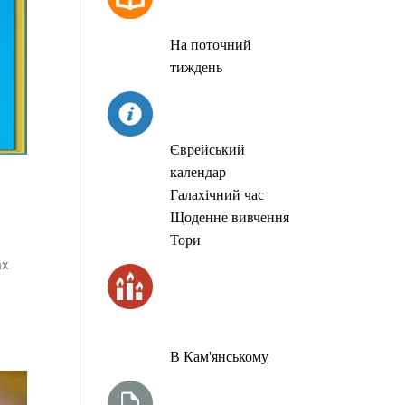
МОЛИТОВ
На поточний
тиждень
СЬОГОДНІ
Єврейський
календар
Галахічний час
Щоденне вивчення
Тори
ах
ЧАС
ЗАПАЛЮВАННЯ
СВІЧОК
В Кам'янському
ТИЖНЕВА