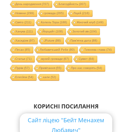
День народження
(707)
Благодійність
(307)
Новини
(299)
громада
(265)
Ліцей
(216)
Свято
(211)
Колель Тора
(188)
Жіночий клуб
(149)
Ханука
(111)
Йорцайт
(108)
Золотий вік
(104)
Хасидізм
(97)
JFuture
(88)
Пам'ятна дата
(88)
Песах
(85)
Любавичський Ребе
(80)
Тижнева глава
(74)
Статьи
(71)
музей громади
(67)
Суккот
(64)
Пурім
(57)
Привітання
(55)
Про нас говорять
(54)
EnerJew
(54)
хали
(52)
КОРИСНІ ПОСИЛАННЯ
Сайт ліцею "Бейт Менахем
Любавич"