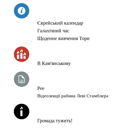
СЬОГОДНІ
Єврейський календар
Галахічний час
Щоденне вивчення Тори
ЧАС ЗАПАЛЮВАННЯ СВІЧОК
В Кам'янському
ТИЖНЕВА ГЛАВА ТОРИ
Рее
Відеолекції рабина Леві Стамблера
ЙОРЦАЙТИ У СЕРПНІ
Громада тужить!