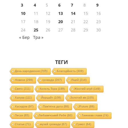
3
4
5
6
7
8
9
10
11
12
13
14
15
16
17
18
19
20
21
22
23
24
25
26
27
28
29
30
« Бер
Тра »
ТЕГИ
День народження
(705)
Благодійність
(308)
Новини
(299)
громада
(267)
Ліцей
(216)
Свято
(211)
Колель Тора
(188)
Жіночий клуб
(149)
Ханука
(111)
Йорцайт
(108)
Золотий вік
(105)
Хасидізм
(97)
Пам'ятна дата
(88)
JFuture
(88)
Песах
(85)
Любавичський Ребе
(80)
Тижнева глава
(74)
Статьи
(71)
музей громади
(67)
Суккот
(64)