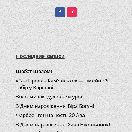
Подписывайтесь!
Последние записи
Шабат Шалом!
«Ган Ісроель Кам’янське» — сімейний
табір у Варшаві
Золотий вік: духовний урок
З Днем народження, Віра Богун!
Фарбренген на честь 20 Ава
З Днем народження, Хава Ніконьонок!