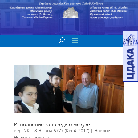
Исполнение заповеди о мезузе
від
LNK
|
8 Нісана 5777 (Кві 4, 2017)
|
Новини
,
Новини громади