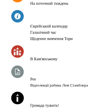
На поточний тиждень
СЬОГОДНІ
Єврейський календар
Галахічний час
Щоденне вивчення Тори
ЧАС ЗАПАЛЮВАННЯ СВІЧОК
В Кам'янському
ТИЖНЕВА ГЛАВА ТОРИ
Рее
Відеолекції рабина Леві Стамблера
ЙОРЦАЙТИ У СЕРПНІ
Громада тужить!