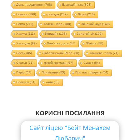
День народження
(708)
Благодійність
(308)
Новини
(299)
громада
(267)
Ліцей
(216)
Свято
(211)
Колель Тора
(188)
Жіночий клуб
(149)
Ханука
(111)
Йорцайт
(108)
Золотий вік
(105)
Хасидізм
(97)
Пам'ятна дата
(88)
JFuture
(88)
Песах
(85)
Любавичський Ребе
(80)
Тижнева глава
(74)
Статьи
(71)
музей громади
(67)
Суккот
(64)
Пурім
(57)
Привітання
(55)
Про нас говорять
(54)
EnerJew
(54)
хали
(53)
КОРИСНІ ПОСИЛАННЯ
Сайт ліцею "Бейт Менахем
Любавич"