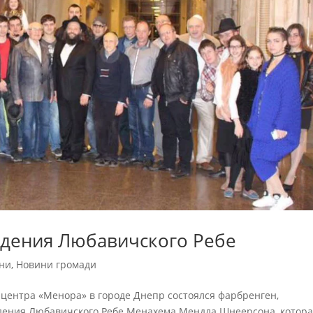
дения Любавичского Ребе
ни
,
Новини громади
центра «Менора» в городе Днепр состоялся фарбренген,
дения Любавичского Ребе Менахема Мендла Шнеерсона, котор