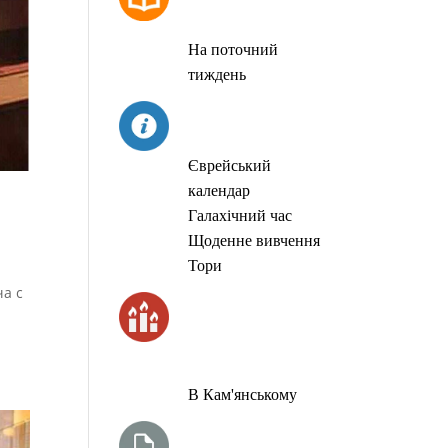
МОЛИТОВ
На поточний
тиждень
СЬОГОДНІ
Єврейський
календар
Галахічний час
Щоденне вивчення
Тори
ча с
ЧАС
ЗАПАЛЮВАННЯ
СВІЧОК
В Кам'янському
ТИЖНЕВА