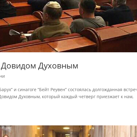
с Довидом Духовным
ни
арух” и синагоге “Бейт Реувен” состоялась долгожданная встре
 Довидом Духовным, который каждый четверг приезжает к нам,