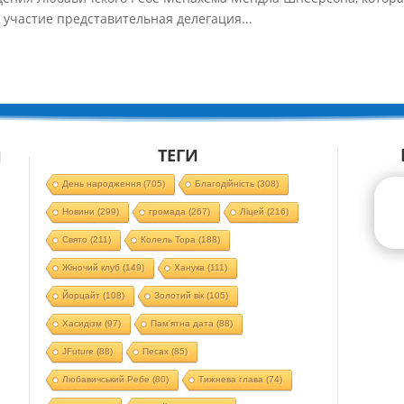
 участие представительная делегация...
ТЕГИ
Й
День народження
(705)
Благодійність
(308)
Новини
(299)
громада
(267)
Ліцей
(216)
Свято
(211)
Колель Тора
(188)
Жіночий клуб
(149)
Ханука
(111)
Йорцайт
(108)
Золотий вік
(105)
Хасидізм
(97)
Пам'ятна дата
(88)
JFuture
(88)
Песах
(85)
Любавичський Ребе
(80)
Тижнева глава
(74)