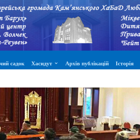
чий садок
Хасидут
Архів публікацій
Історія