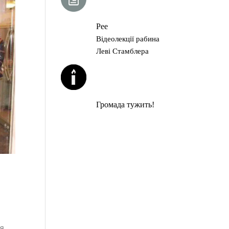
ГЛАВА ТОРИ
Рее
Відеолекції рабина
Леві Стамблера
ЙОРЦАЙТИ У
СЕРПНІ
Громада тужить!
ая