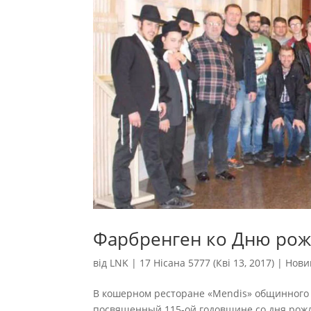
Фарбренген ко Дню рож
від
LNK
|
17 Нісана 5777 (Кві 13, 2017)
|
Нови
В кошерном ресторане «Mendis» общинного 
посвященный 115-ой годовщине со дня рож