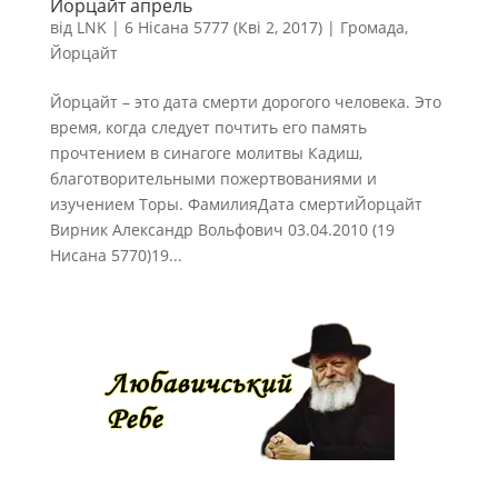
Йорцайт апрель
від
LNK
|
6 Нісана 5777 (Кві 2, 2017)
|
Громада
,
Йорцайт
Йорцайт – это дата смерти дорогого человека. Это
время, когда следует почтить его память
прочтением в синагоге молитвы Кадиш,
благотворительными пожертвованиями и
изучением Торы. ФамилияДата смертиЙорцайт
Вирник Александр Вольфович 03.04.2010 (19
Нисана 5770)19...