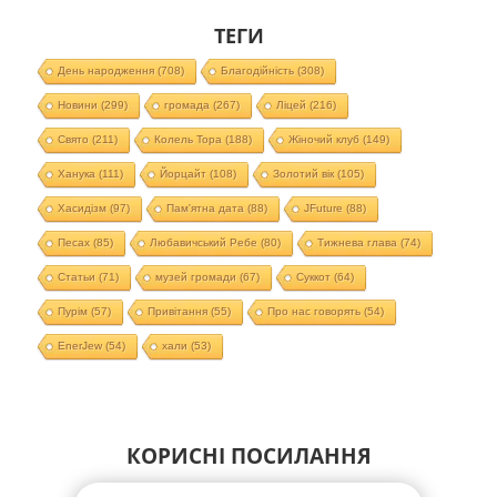
ТЕГИ
День народження
(708)
Благодійність
(308)
Новини
(299)
громада
(267)
Ліцей
(216)
Свято
(211)
Колель Тора
(188)
Жіночий клуб
(149)
Ханука
(111)
Йорцайт
(108)
Золотий вік
(105)
Хасидізм
(97)
Пам'ятна дата
(88)
JFuture
(88)
Песах
(85)
Любавичський Ребе
(80)
Тижнева глава
(74)
Статьи
(71)
музей громади
(67)
Суккот
(64)
Пурім
(57)
Привітання
(55)
Про нас говорять
(54)
EnerJew
(54)
хали
(53)
КОРИСНІ ПОСИЛАННЯ