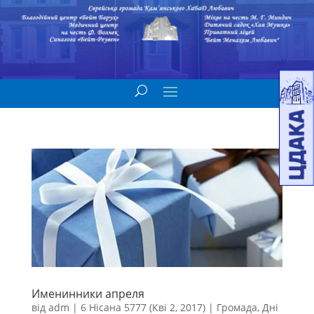
Именинники апреля
від
adm
|
6 Нісана 5777 (Кві 2, 2017)
|
Громада
,
Дні