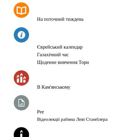
РОЗКЛАД МОЛИТОВ
На поточний тиждень
СЬОГОДНІ
Єврейський календар
Галахічний час
Щоденне вивчення Тори
ЧАС ЗАПАЛЮВАННЯ СВІЧОК
В Кам'янському
ТИЖНЕВА ГЛАВА ТОРИ
Рее
Відеолекції рабина Леві Стамблера
ЙОРЦАЙТИ У СЕРПНІ