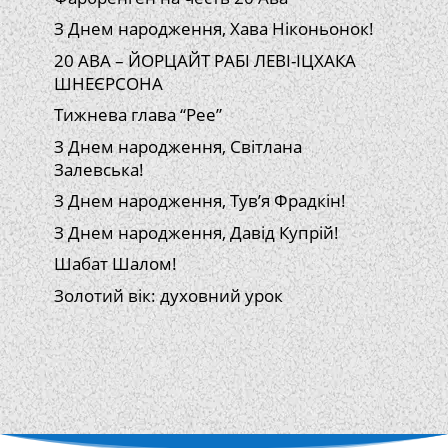
З Днем народження, Хава Ніконьонок!
20 АВА – ЙОРЦАЙТ РАБІ ЛЕВІ-ІЦХАКА
ШНЕЄРСОНА
Тижнева глава “Рее”
З Днем народження, Світлана
Залевська!
З Днем народження, Тув’я Фрадкін!
З Днем народження, Давід Купрій!
Шабат Шалом!
Золотий вік: духовний урок