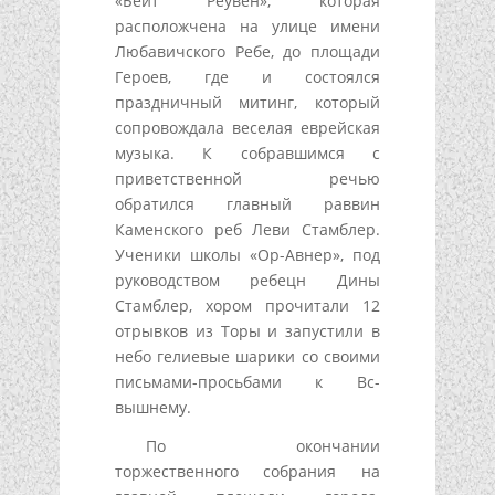
«Бейт Реувен», которая
расположчена на улице имени
Любавичского Ребе, до площади
Героев, где и состоялся
праздничный митинг, который
сопровождала веселая еврейская
музыка. К собравшимся с
приветственной речью
обратился главный раввин
Каменского реб Леви Стамблер.
Ученики школы «Ор-Авнер», под
руководством ребецн Дины
Стамблер, хором прочитали 12
отрывков из Торы и запустили в
небо гелиевые шарики со своими
письмами-просьбами к Вс-
вышнему.
По окончании
торжественного собрания на