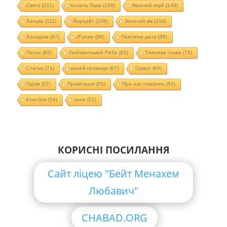
Свято
(211)
Колель Тора
(188)
Жіночий клуб
(149)
Ханука
(111)
Йорцайт
(108)
Золотий вік
(104)
Хасидізм
(97)
JFuture
(88)
Пам'ятна дата
(88)
Песах
(85)
Любавичський Ребе
(80)
Тижнева глава
(74)
Статьи
(71)
музей громади
(67)
Суккот
(64)
Пурім
(57)
Привітання
(55)
Про нас говорять
(54)
EnerJew
(54)
хали
(52)
КОРИСНІ ПОСИЛАННЯ
Сайт ліцею "Бейт Менахем
Любавич"
CHABAD.ORG