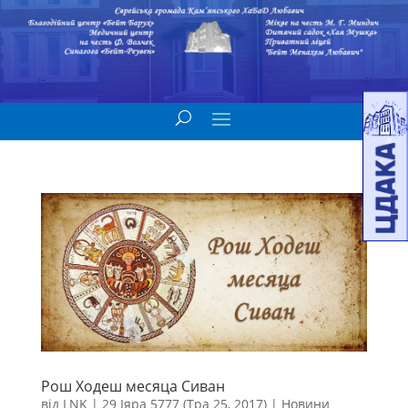
Рош Ходеш месяца Сиван
від
LNK
|
29 Іяра 5777 (Тра 25, 2017)
|
Новини