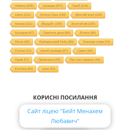
Новини
(299)
громада
(267)
Ліцей
(216)
Свято
(211)
Колель Тора
(188)
Жіночий клуб
(149)
Ханука
(111)
Йорцайт
(108)
Золотий вік
(105)
Хасидізм
(97)
Пам'ятна дата
(88)
JFuture
(88)
Песах
(85)
Любавичський Ребе
(80)
Тижнева глава
(74)
Статьи
(71)
музей громади
(67)
Суккот
(64)
Пурім
(57)
Привітання
(55)
Про нас говорять
(54)
EnerJew
(54)
хали
(53)
КОРИСНІ ПОСИЛАННЯ
Сайт ліцею "Бейт Менахем
Любавич"