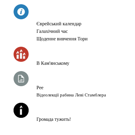
СЬОГОДНІ
Єврейський календар
Галахічний час
Щоденне вивчення Тори
ЧАС ЗАПАЛЮВАННЯ СВІЧОК
В Кам'янському
ТИЖНЕВА ГЛАВА ТОРИ
Рее
Відеолекції рабина Леві Стамблера
ЙОРЦАЙТИ У СЕРПНІ
Громада тужить!