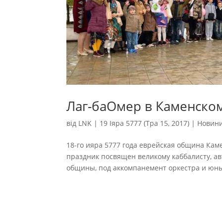
Лаг-баОмер в Каменско
від
LNK
|
19 Іяра 5777 (Тра 15, 2017)
|
Новин
18-го ияра 5777 года еврейская община Кам
праздник посвящен великому каббалисту, а
общины, под аккомпанемент оркестра и юных