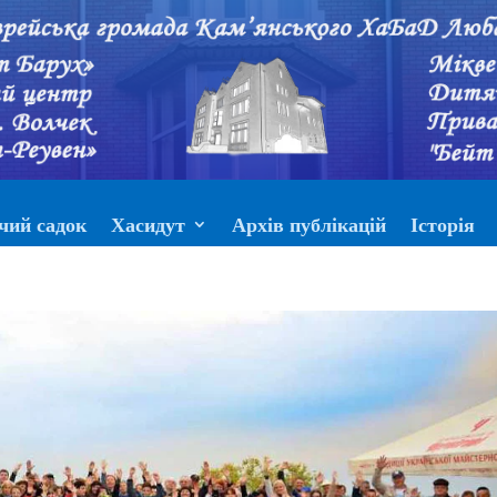
чий садок
Хасидут
Архів публікацій
Історія