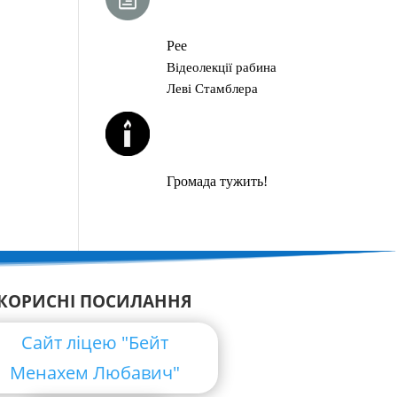
ГЛАВА ТОРИ
Рее
Відеолекції рабина
Леві Стамблера
ЙОРЦАЙТИ У
СЕРПНІ
Громада тужить!
КОРИСНІ ПОСИЛАННЯ
Сайт ліцею "Бейт
Менахем Любавич"