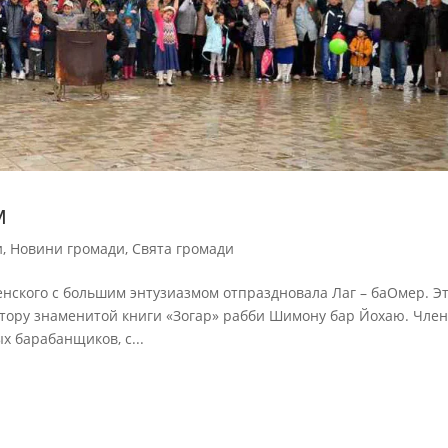
м
и
,
Новини громади
,
Свята громади
енского с большим энтузиазмом отпраздновала Лаг – баОмер. Э
втору знаменитой книги «Зогар» рабби Шимону бар Йохаю. Чле
 барабанщиков, с...