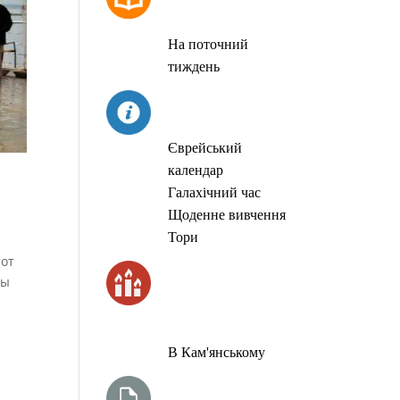
МОЛИТОВ
На поточний
тиждень
СЬОГОДНІ
Єврейський
календар
Галахічний час
Щоденне вивчення
Тори
тот
ЧАС
ны
ЗАПАЛЮВАННЯ
СВІЧОК
В Кам'янському
ТИЖНЕВА