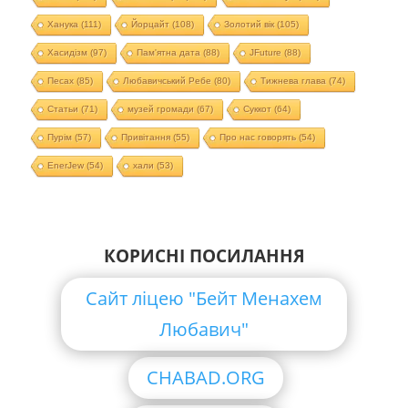
Ханука
(111)
Йорцайт
(108)
Золотий вік
(105)
Хасидізм
(97)
Пам'ятна дата
(88)
JFuture
(88)
Песах
(85)
Любавичський Ребе
(80)
Тижнева глава
(74)
Статьи
(71)
музей громади
(67)
Суккот
(64)
Пурім
(57)
Привітання
(55)
Про нас говорять
(54)
EnerJew
(54)
хали
(53)
КОРИСНІ ПОСИЛАННЯ
Сайт ліцею "Бейт Менахем
Любавич"
CHABAD.ORG