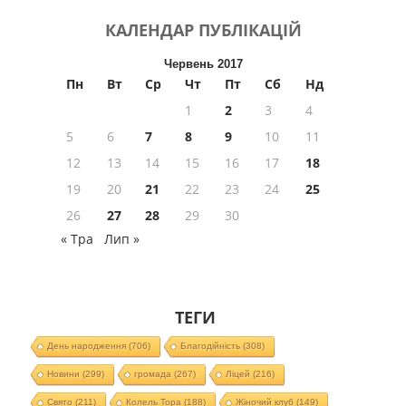
КАЛЕНДАР
ПУБЛІКАЦІЙ
Червень 2017
Пн
Вт
Ср
Чт
Пт
Сб
Нд
1
2
3
4
5
6
7
8
9
10
11
12
13
14
15
16
17
18
19
20
21
22
23
24
25
26
27
28
29
30
« Тра
Лип »
ТЕГИ
День народження
(706)
Благодійність
(308)
Новини
(299)
громада
(267)
Ліцей
(216)
Свято
(211)
Колель Тора
(188)
Жіночий клуб
(149)