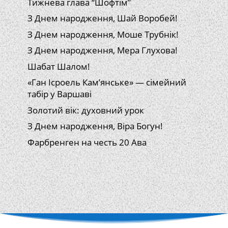
Тижнева глава “Шофтім”
З Днем народження, Шай Воробей!
З Днем народження, Моше Трубнік!
З Днем народження, Мера Глухова!
Шабат Шалом!
«Ган Ісроель Кам’янське» — сімейний
табір у Варшаві
Золотий вік: духовний урок
З Днем народження, Віра Богун!
Фарбренген на честь 20 Ава