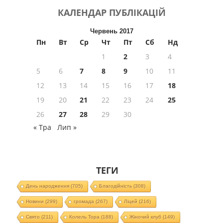
КАЛЕНДАР
ПУБЛІКАЦІЙ
Червень 2017
Пн
Вт
Ср
Чт
Пт
Сб
Нд
1
2
3
4
5
6
7
8
9
10
11
12
13
14
15
16
17
18
19
20
21
22
23
24
25
26
27
28
29
30
« Тра
Лип »
ТЕГИ
День народження
(705)
Благодійність
(308)
Новини
(299)
громада
(267)
Ліцей
(216)
Свято
(211)
Колель Тора
(188)
Жіночий клуб
(149)