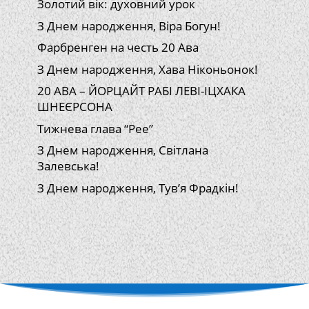
Золотий вік: духовний урок
З Днем народження, Віра Богун!
Фарбренген на честь 20 Ава
З Днем народження, Хава Ніконьонок!
20 АВА – ЙОРЦАЙТ РАБІ ЛЕВІ-ІЦХАКА
ШНЕЄРСОНА
Тижнева глава “Рее”
З Днем народження, Світлана
Залевська!
З Днем народження, Тув’я Фрадкін!