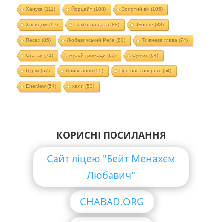
Ханука
(111)
Йорцайт
(108)
Золотий вік
(105)
Хасидізм
(97)
Пам'ятна дата
(88)
JFuture
(88)
Песах
(85)
Любавичський Ребе
(80)
Тижнева глава
(74)
Статьи
(71)
музей громади
(67)
Суккот
(64)
Пурім
(57)
Привітання
(55)
Про нас говорять
(54)
EnerJew
(54)
хали
(53)
КОРИСНІ ПОСИЛАННЯ
Сайт ліцею "Бейт Менахем
Любавич"
CHABAD.ORG