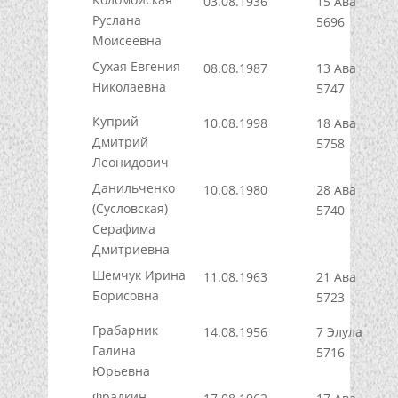
03.08.1936
15 Ава
Руслана
5696
Моисеевна
Сухая Евгения
08.08.1987
13 Ава
Николаевна
5747
Куприй
10.08.1998
18 Ава
Дмитрий
5758
Леонидович
Данильченко
10.08.1980
28 Ава
(Сусловская)
5740
Серафима
Дмитриевна
Шемчук Ирина
11.08.1963
21 Ава
Борисовна
5723
Грабарник
14.08.1956
7 Элула
Галина
5716
Юрьевна
Фрадкин