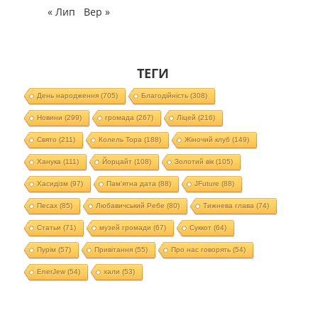
« Лип
Вер »
ТЕГИ
День народження
(705)
Благодійність
(308)
Новини
(299)
громада
(267)
Ліцей
(216)
Свято
(211)
Колель Тора
(188)
Жіночий клуб
(149)
Ханука
(111)
Йорцайт
(108)
Золотий вік
(105)
Хасидізм
(97)
Пам'ятна дата
(88)
JFuture
(88)
Песах
(85)
Любавичський Ребе
(80)
Тижнева глава
(74)
Статьи
(71)
музей громади
(67)
Суккот
(64)
Пурім
(57)
Привітання
(55)
Про нас говорять
(54)
EnerJew
(54)
хали
(53)