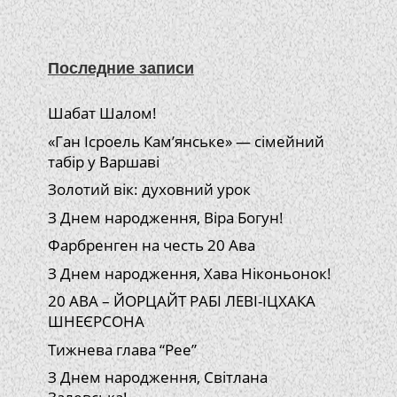
Последние записи
Шабат Шалом!
«Ган Ісроель Кам’янське» — сімейний
табір у Варшаві
Золотий вік: духовний урок
З Днем народження, Віра Богун!
Фарбренген на честь 20 Ава
З Днем народження, Хава Ніконьонок!
20 АВА – ЙОРЦАЙТ РАБІ ЛЕВІ-ІЦХАКА
ШНЕЄРСОНА
Тижнева глава “Рее”
З Днем народження, Світлана