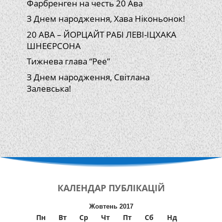
Фарбренген на честь 20 Ава
З Днем народження, Хава Ніконьонок!
20 АВА – ЙОРЦАЙТ РАБІ ЛЕВІ-ІЦХАКА
ШНЕЄРСОНА
Тижнева глава “Рее”
З Днем народження, Світлана
Залевська!
КАЛЕНДАР
ПУБЛІКАЦІЙ
Жовтень 2017
Пн
Вт
Ср
Чт
Пт
Сб
Нд