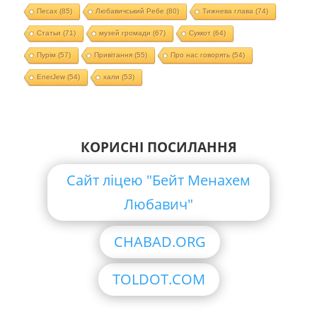
Песах
(85)
Любавичський Ребе
(80)
Тижнева глава
(74)
Статьи
(71)
музей громади
(67)
Суккот
(64)
Пурім
(57)
Привітання
(55)
Про нас говорять
(54)
EnerJew
(54)
хали
(53)
КОРИСНІ ПОСИЛАННЯ
Сайт ліцею "Бейт Менахем
Любавич"
CHABAD.ORG
TOLDOT.COM