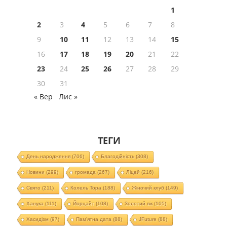
1
2
3
4
5
6
7
8
9
10
11
12
13
14
15
16
17
18
19
20
21
22
23
24
25
26
27
28
29
30
31
« Вер
Лис »
ТЕГИ
День народження
(706)
Благодійність
(308)
Новини
(299)
громада
(267)
Ліцей
(216)
Свято
(211)
Колель Тора
(188)
Жіночий клуб
(149)
Ханука
(111)
Йорцайт
(108)
Золотий вік
(105)
Хасидізм
(97)
Пам'ятна дата
(88)
JFuture
(88)