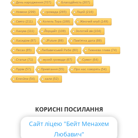
День народження
(707)
Благодійність
(307)
Новини
(299)
громада
(265)
Ліцей
(216)
Свято
(211)
Колель Тора
(188)
Жіночий клуб
(149)
Ханука
(111)
Йорцайт
(108)
Золотий вік
(104)
Хасидізм
(97)
JFuture
(88)
Пам'ятна дата
(88)
Песах
(85)
Любавичський Ребе
(80)
Тижнева глава
(74)
Статьи
(71)
музей громади
(67)
Суккот
(64)
Пурім
(57)
Привітання
(55)
Про нас говорять
(54)
EnerJew
(54)
хали
(52)
КОРИСНІ ПОСИЛАННЯ
Сайт ліцею "Бейт Менахем
Любавич"