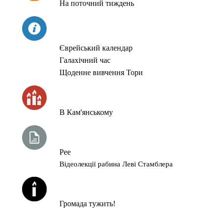
На поточний тиждень
СЬОГОДНІ
Єврейський календар
Галахічний час
Щоденне вивчення Тори
ЧАС ЗАПАЛЮВАННЯ СВІЧОК
В Кам'янському
ТИЖНЕВА ГЛАВА ТОРИ
Рее
Відеолекції рабина Леві Стамблера
ЙОРЦАЙТИ У СЕРПНІ
Громада тужить!