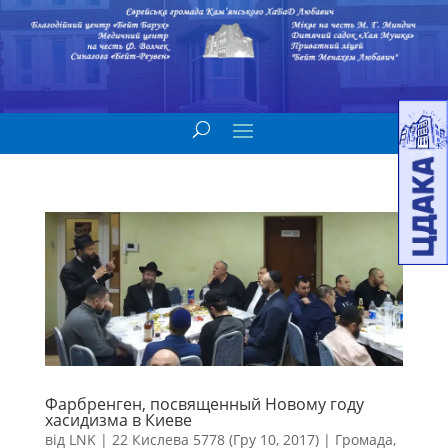
Фарбренген, посвященный Новому году
хасидизма в Киеве
від
LNK
|
22 Кислева 5778 (Гру 10, 2017)
|
Громада
,