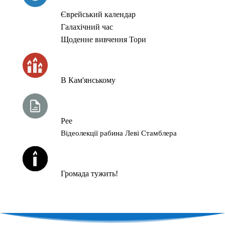
Єврейський календар
Галахічний час
Щоденне вивчення Тори
ЧАС ЗАПАЛЮВАННЯ СВІЧОК
В Кам'янському
ТИЖНЕВА ГЛАВА ТОРИ
Рее
Відеолекції рабина Леві Стамблера
ЙОРЦАЙТИ У СЕРПНІ
Громада тужить!