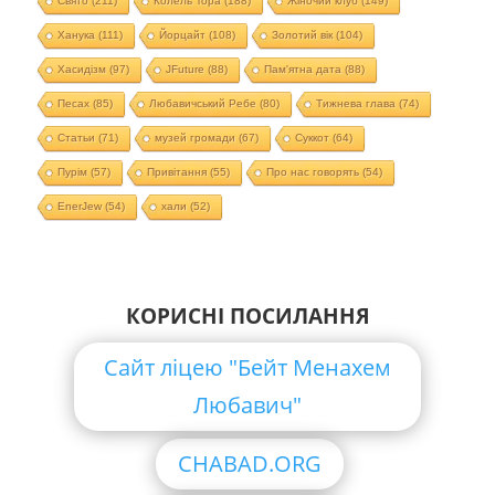
Свято
(211)
Колель Тора
(188)
Жіночий клуб
(149)
Ханука
(111)
Йорцайт
(108)
Золотий вік
(104)
Хасидізм
(97)
JFuture
(88)
Пам'ятна дата
(88)
Песах
(85)
Любавичський Ребе
(80)
Тижнева глава
(74)
Статьи
(71)
музей громади
(67)
Суккот
(64)
Пурім
(57)
Привітання
(55)
Про нас говорять
(54)
EnerJew
(54)
хали
(52)
КОРИСНІ ПОСИЛАННЯ
Сайт ліцею "Бейт Менахем
Любавич"
CHABAD.ORG