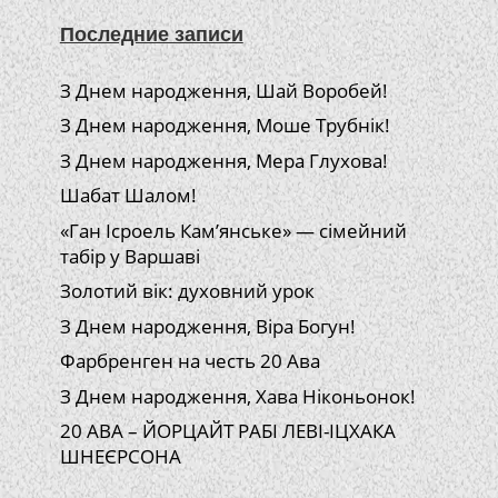
Последние записи
З Днем народження, Шай Воробей!
З Днем народження, Моше Трубнік!
З Днем народження, Мера Глухова!
Шабат Шалом!
«Ган Ісроель Кам’янське» — сімейний
табір у Варшаві
Золотий вік: духовний урок
З Днем народження, Віра Богун!
Фарбренген на честь 20 Ава
З Днем народження, Хава Ніконьонок!
20 АВА – ЙОРЦАЙТ РАБІ ЛЕВІ-ІЦХАКА
ШНЕЄРСОНА