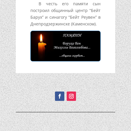
В честь его памяти сын
построил общинный центр “Бейт
Барух” и синагогу “Бейт Реувен” в
Днепродзержинске (Каменском).
Подписывайтесь!