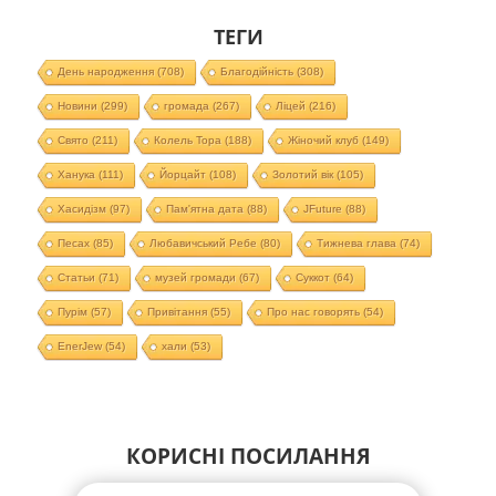
ТЕГИ
День народження
(708)
Благодійність
(308)
Новини
(299)
громада
(267)
Ліцей
(216)
Свято
(211)
Колель Тора
(188)
Жіночий клуб
(149)
Ханука
(111)
Йорцайт
(108)
Золотий вік
(105)
Хасидізм
(97)
Пам'ятна дата
(88)
JFuture
(88)
Песах
(85)
Любавичський Ребе
(80)
Тижнева глава
(74)
Статьи
(71)
музей громади
(67)
Суккот
(64)
Пурім
(57)
Привітання
(55)
Про нас говорять
(54)
EnerJew
(54)
хали
(53)
КОРИСНІ ПОСИЛАННЯ