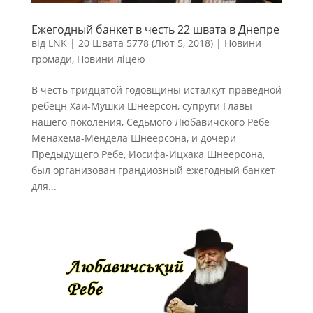
Ежегодный банкет в честь 22 швата в Днепре
від
LNK
|
20 Швата 5778 (Лют 5, 2018)
|
Новини
громади
,
Новини ліцею
В честь тридцатой годовщины исталкут праведной
ребецн Хаи-Мушки Шнеерсон, супруги Главы
нашего поколения, Седьмого Любавичского Ребе
Менахема-Мендела Шнеерсона, и дочери
Предыдущего Ребе, Иосифа-Ицхака Шнеерсона,
был организован грандиозный ежегодный банкет
для...