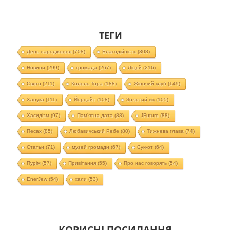
ТЕГИ
День народження
(708)
Благодійність
(308)
Новини
(299)
громада
(267)
Ліцей
(216)
Свято
(211)
Колель Тора
(188)
Жіночий клуб
(149)
Ханука
(111)
Йорцайт
(108)
Золотий вік
(105)
Хасидізм
(97)
Пам'ятна дата
(88)
JFuture
(88)
Песах
(85)
Любавичський Ребе
(80)
Тижнева глава
(74)
Статьи
(71)
музей громади
(67)
Суккот
(64)
Пурім
(57)
Привітання
(55)
Про нас говорять
(54)
EnerJew
(54)
хали
(53)
КОРИСНІ ПОСИЛАННЯ