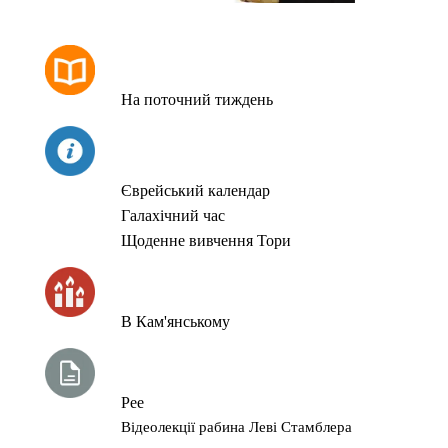
РОЗКЛАД МОЛИТОВ
На поточний тиждень
СЬОГОДНІ
Єврейський календар
Галахічний час
Щоденне вивчення Тори
ЧАС ЗАПАЛЮВАННЯ СВІЧОК
В Кам'янському
ТИЖНЕВА ГЛАВА ТОРИ
Рее
Відеолекції рабина Леві Стамблера